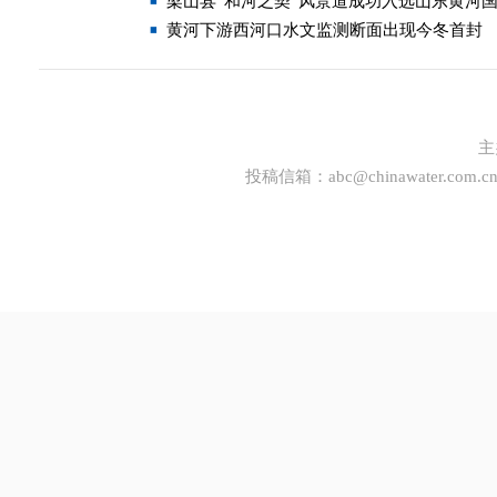
梁山县“和河之契”风景道成功入选山东黄河
黄河下游西河口水文监测断面出现今冬首封
主
投稿信箱：
abc@chinawater.com.c