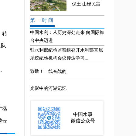
、转
工队
幅、
于磊
秀云