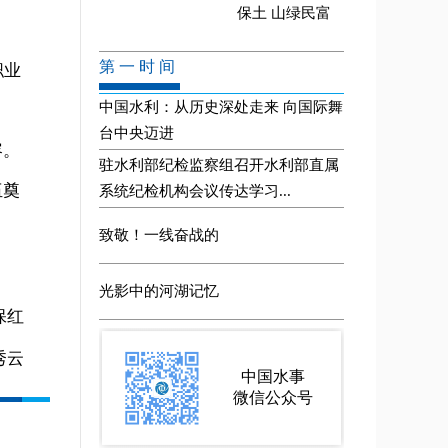
。
职业
容。
伍奠
保红
秀云