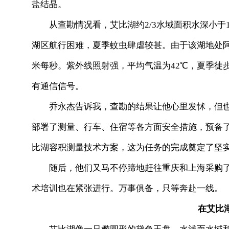
盐结晶。
从查勘情况看，艾比湖约2/3水域面积水深小于1米
湖区航行困难，夏季蚊虫肆虐较甚。由于该湖地处阿拉
米每秒。紫外线照射强，平均气温为42℃，夏季徒
有通信信号。
乔永杰告诉我，查勘的结果让他心里发怵，但也
部署了测量、行车、住宿等各方面安全措施，预备
比湖容积测量技术方案，这为任务的完成奠定了坚
随后，他们又马不停蹄地赶往重庆和上海采购了
术培训也在紧张进行。万事俱备，只等奔赴一线。
在艾比