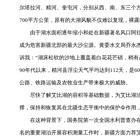
尔塔拉河、精河、奎屯河，分别从西、南、东三个方
700平方公里，原有的大湖风貌不仅难以复现，裸
由于湖水面积逐年缩小和处在新疆著名风口阿拉山
成为危害新疆北部的最大沙尘源。黄委水文局乔永
诉我：“湖床松软的沙地上覆盖着白花花芒硝，稍有
90年代以来，精河县浮尘天气平均达到112天，是6
公路、铁路运输及农牧业生产带来极大的威胁。
尽快了解艾比湖的容积等基础数据，为艾比湖治
撑，保持和恢复其在北疆生态平衡中的保护伞作用
在这种背景下，国务院第一次全国水利普查办在
名的重要湖泊开展容积测量工作时，新疆方面力荐