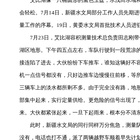
艾比湖像一只椭圆形的黛色玉盘，水浅而水域和
会轻松。7月14日，新疆水文局部分工作人员先期
量工作的序幕。19日，黄委水文局首批技术人员进
7月23日，艾比湖容积测量技术总负责田志刚带
湖区地形。下午四五点左右，车队行驶到一段荒凉
接连陷了进去，大伙纷纷下车推车，谁知这辆好不
机一点信号都没有，只好边推车边慢慢往前移，等
三辆车上的淡水都所剩不多。由于完全没有路，地
部集中起来，实行定量供给。更危险的信号出现了
来。大伙都紧张起来，一旦下起雨来，根本分不清
此时，新疆水文局的同行同样万分焦急，测量队
没有，电话也打不通，派了两辆越野车顺着早先计