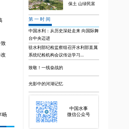
稿
一致
修改
李旸