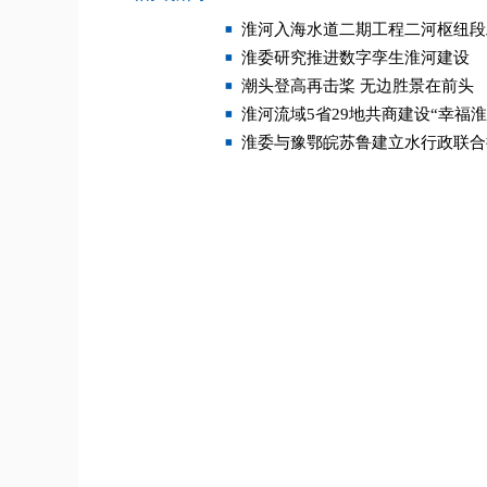
淮河入海水道二期工程二河枢纽段
淮委研究推进数字孪生淮河建设
潮头登高再击桨 无边胜景在前头
淮河流域5省29地共商建设“幸福淮
淮委与豫鄂皖苏鲁建立水行政联合