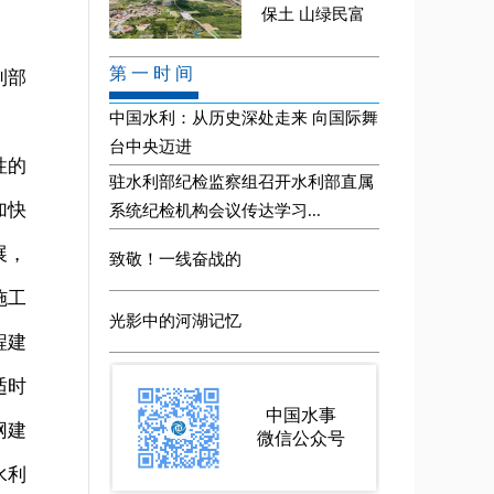
利部
性的
加快
展，
施工
程建
适时
网建
水利