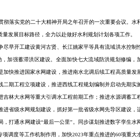
贯彻落实党的二十大精神开局之年召开的一次重要会议。水
质量发展目标路径，全力以赴做好水利规划计划各项工作。
尽早开工建设黄河古贤、长江姚家平等具有流域洪水控制
动，加强蓄滞洪区建设。全面加快七大流域防洪规划修编，
是加快推进国家水网建设，推进南水北调后续工程高质量发
线二期工程立项建设，推进西线工程规划编制并启动先期实
进吉林大水网等重大引调水工程前期工作；推进水源调蓄工
推进省级水网规划建设，抓好第一批省级水网先导区建设，
局，打通水网建设“最后一公里”。同步谋划推进数字孪生水
项调度等工作机制作用，加快2023年重点推进的60项重大