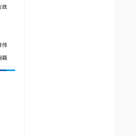
方政
。
祥伟
婉颖