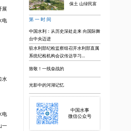
开展
水电
口水
水电
山一