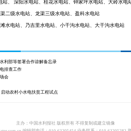
电站、 深阳水电站、桂花水电站、钟家坪水电站、大岭水电
渠二级水电站、龙渠三级水电站、盈科水电站
滩水电站、乃吉里水电站、小干沟水电站、大干沟水电站
水利部等签署合作谅解备忘录
电排查工作
场会
 启动农村小水电扶贫工程试点
主办：
中国水利报社
版权所有 不得复制或建立镜像
ter.com.cn
编辑部电话：010-63205454 业务联系：010-63205282 举