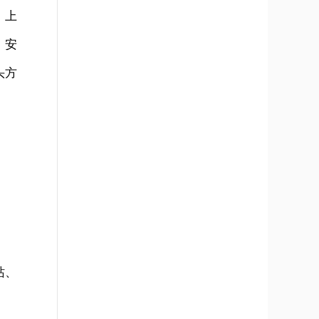
、上
、安
头方
站、