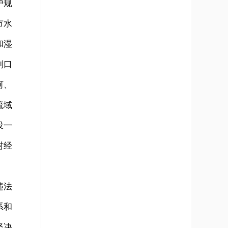
护规
市水
和湿
制口
河、
流域
设一
村经
违法
系和
坚决