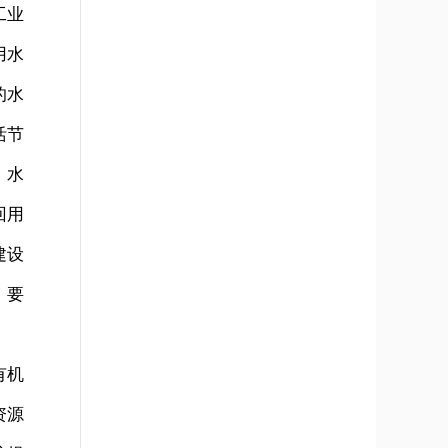
工业
用水
的水
活节
，水
回用
建设
。要
有机
资源