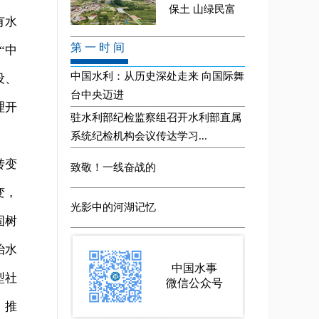
有水
“中
设、
理开
转变
变，
固树
治水
型社
，推