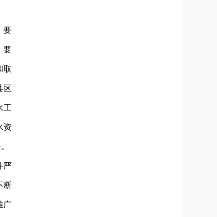
。要
。要
和取
县区
水工
水资
来。
并严
不断
推广