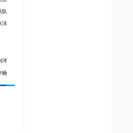
法队
依法
刘洋
李旸