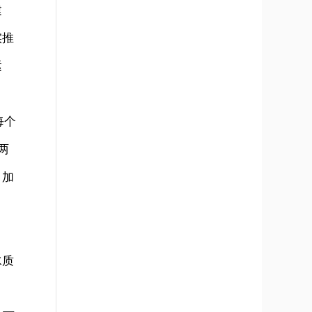
建
实推
运
每个
两
，加
水质