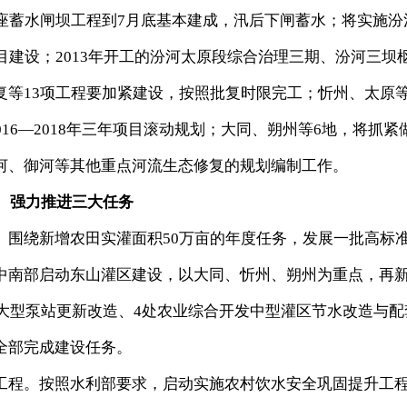
座蓄水闸坝工程到7月底基本建成，汛后下闸蓄水；将实施汾
目建设；2013年开工的汾河太原段综合治理三期、汾河三坝
复等13项工程要加紧建设，按照批复时限完工；忻州、太原
16—2018年三年项目滚动规划；大同、朔州等6地，将抓紧
河、御河等其他重点河流生态修复的规划编制工作。
强力推进三大任务
绕新增农田实灌面积50万亩的年度任务，发展一批高标
中南部启动东山灌区建设，以大同、忻州、朔州为重点，再
个大型泵站更新改造、4处农业综合开发中型灌区节水改造与配
全部完成建设任务。
程。按照水利部要求，启动实施农村饮水安全巩固提升工