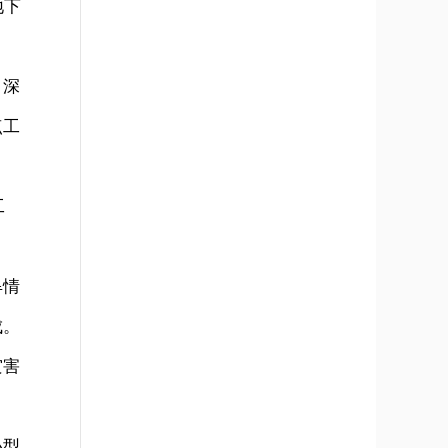
地下
，深
点工
工
旱情
成。
灾害
小型