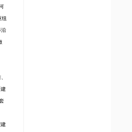
河
枢纽
等沿
做
准、
新建
套
程建