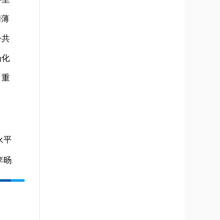
和薄
公共
场化
，重
永平
李旸