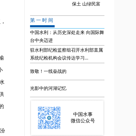
点，
输
小
水
供
的
里汾