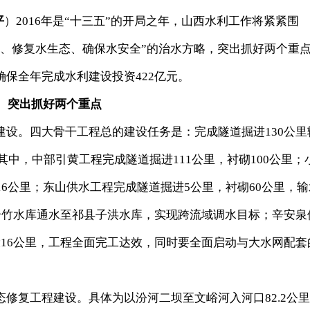
平
）2016年是“十三五”的开局之年，山西水利工作将紧紧围
水、修复水生态、确保水安全”的治水方略，突出抓好两个重
保全年完成水利建设投资422亿元。
突出抓好两个重点
。四大骨干工程总的建设任务是：完成隧道掘进130公里
。其中，中部引黄工程完成隧道掘进111公里，衬砌100公里；
16公里；东山供水工程完成隧道掘进5公里，衬砌60公里，输
云竹水库通水至祁县子洪水库，实现跨流域调水目标；辛安泉
16公里，工程全面完工达效，同时要全面启动与大水网配套
复工程建设。具体为以汾河二坝至文峪河入河口82.2公