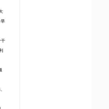
大
干旱
分干
利
频
。
保、
制