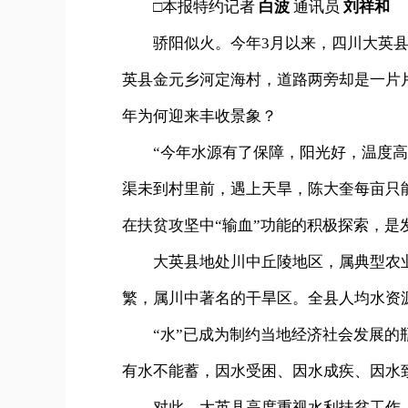
□本报特约记者
白波
通讯员
刘祥和
骄阳似火。今年3月以来，四川大英县境内
英县金元乡河定海村，道路两旁却是一片
年为何迎来丰收景象？
“今年水源有了保障，阳光好，温度高，
渠未到村里前，遇上天旱，陈大奎每亩只能
在扶贫攻坚中“输血”功能的积极探索，
大英县地处川中丘陵地区，属典型农业县
繁，属川中著名的干旱区。全县人均水资源
“水”已成为制约当地经济社会发展的瓶
有水不能蓄，因水受困、因水成疾、因水
对此，大英县高度重视水利扶贫工作，