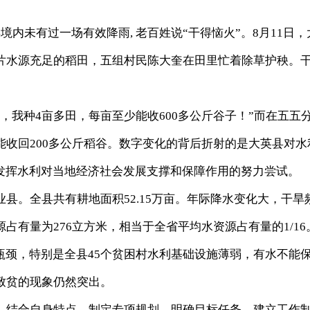
未有过一场有效降雨, 老百姓说“干得恼火”。8月11日，
片水源充足的稻田，五组村民陈大奎在田里忙着除草护秧。
我种4亩多田，每亩至少能收600多公斤谷子！”而在五五
收回200多公斤稻谷。数字变化的背后折射的是大英县对水
是发挥水利对当地经济社会发展支撑和保障作用的努力尝试。
。全县共有耕地面积52.15万亩。年际降水变化大，干旱
占有量为276立方米，相当于全省平均水资源占有量的1/16
颈，特别是全县45个贫困村水利基础设施薄弱，有水不能
致贫的现象仍然突出。
结合自身特点，制定专项规划，明确目标任务，建立工作