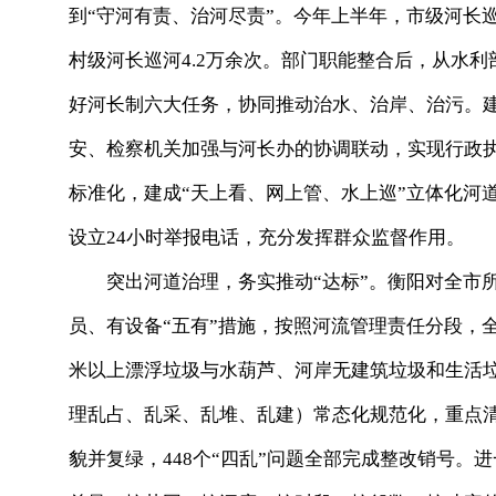
到“守河有责、治河尽责”。今年上半年，市级河长巡河
村级河长巡河4.2万余次。部门职能整合后，从水利
好河长制六大任务，协同推动治水、治岸、治污。建立
安、检察机关加强与河长办的协调联动，实现行政
标准化，建成“天上看、网上管、水上巡”立体化河
设立24小时举报电话，充分发挥群众监督作用。
突出河道治理，务实推动“达标”。衡阳对全市所
员、有设备“五有”措施，按照河流管理责任分段，全
米以上漂浮垃圾与水葫芦、河岸无建筑垃圾和生活垃
理乱占、乱采、乱堆、乱建）常态化规范化，重点
貌并复绿，448个“四乱”问题全部完成整改销号