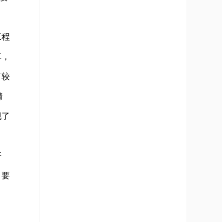
工程
革，
了较
精
现了
研
，要