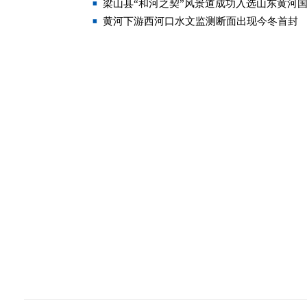
梁山县“和河之契”风景道成功入选山东黄河
黄河下游西河口水文监测断面出现今冬首封