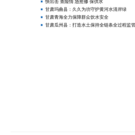
快出击 查险情 急抢修 保供水
甘肃玛曲县：久久为功守护黄河水清岸绿
甘肃青海全力保障群众饮水安全
甘肃瓜州县：打造水土保持全链条全过程监