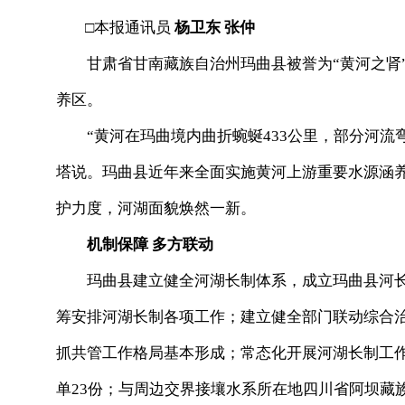
□本报通讯员
杨卫东 张仲
甘肃省甘南藏族自治州玛曲县被誉为“黄河之肾
养区。
“黄河在玛曲境内曲折蜿蜒433公里，部分河
塔说。玛曲县近年来全面实施黄河上游重要水源涵
护力度，河湖面貌焕然一新。
机制保障 多方联动
玛曲县建立健全河湖长制体系，成立玛曲县河
筹安排河湖长制各项工作；建立健全部门联动综合
抓共管工作格局基本形成；常态化开展河湖长制工作
单23份；与周边交界接壤水系所在地四川省阿坝藏