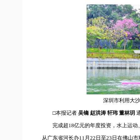
深圳市利用大
□本报记者
吴镝 赵洪涛 轩玮 董林玥
完成超18亿元的年度投资，水上运
从广东省河长办11月22日至23日在佛