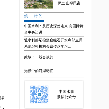
记者
到，