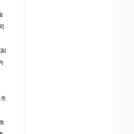
。
金
司
院副
均
是市
政