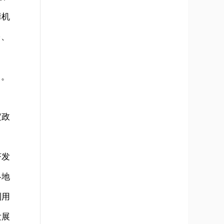
障机
多、
出。
定政
济发
各地
利用
发展