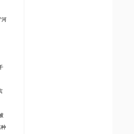
厅河
千
滨
被
态种