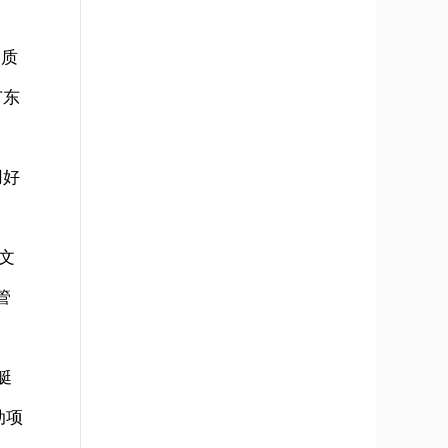
高质
广东
用好
文
管
艇
动项