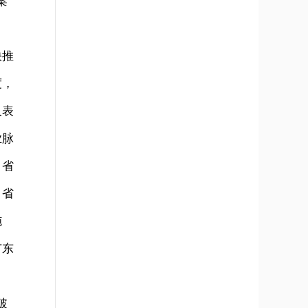
案
快推
度，
人表
业脉
。省
。省
施
广东
破