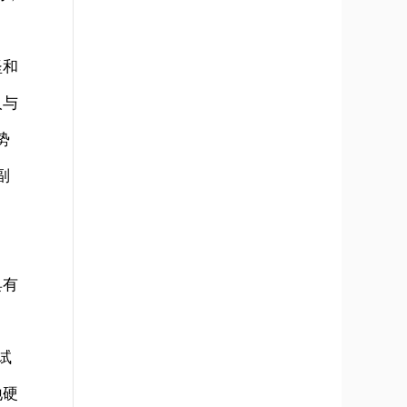
坚和
人与
势
副
具有
试
地硬