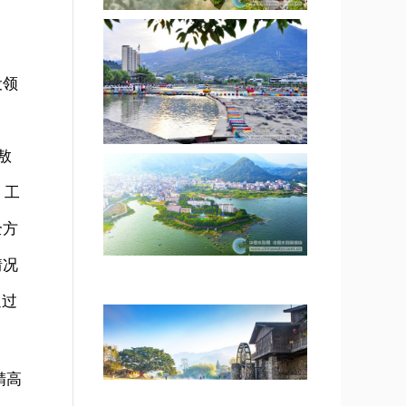
设领
敖
、工
全方
情况
通过
精高