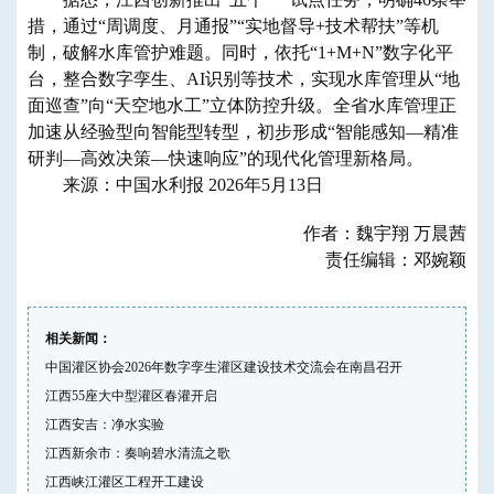
措，通过“周调度、月通报”“实地督导+技术帮扶”等机
制，破解水库管护难题。同时，依托“1+M+N”数字化平
台，整合数字孪生、AI识别等技术，实现水库管理从“地
面巡查”向“天空地水工”立体防控升级。全省水库管理正
加速从经验型向智能型转型，初步形成“智能感知—精准
研判—高效决策—快速响应”的现代化管理新格局。
来源：中国水利报 2026年5月13日
作者：魏宇翔 万晨茜
责任编辑：邓婉颖
相关新闻：
中国灌区协会2026年数字孪生灌区建设技术交流会在南昌召开
江西55座大中型灌区春灌开启
江西安吉：净水实验
江西新余市：奏响碧水清流之歌
江西峡江灌区工程开工建设