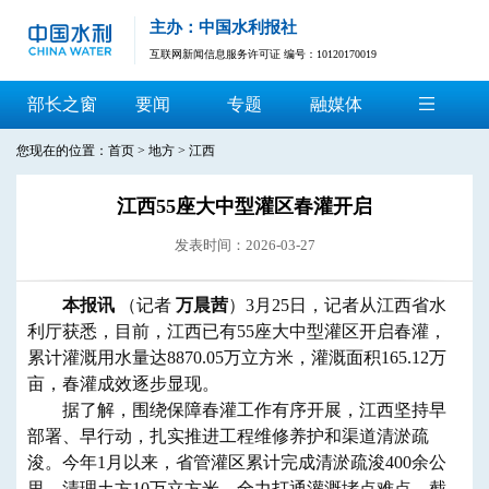
主办：中国水利报社
互联网新闻信息服务许可证 编号：10120170019
部长之窗
要闻
专题
融媒体
您现在的位置：
首页
>
地方
>
江西
江西55座大中型灌区春灌开启
发表时间：2026-03-27
本报讯
（记者
万晨茜
）3月25日，记者从江西省水
利厅获悉，目前，江西已有55座大中型灌区开启春灌，
累计灌溉用水量达8870.05万立方米，灌溉面积165.12万
亩，春灌成效逐步显现。
据了解，围绕保障春灌工作有序开展，江西坚持早
部署、早行动，扎实推进工程维修养护和渠道清淤疏
浚。今年1月以来，省管灌区累计完成清淤疏浚400余公
里，清理土方10万立方米，全力打通灌溉堵点难点。截