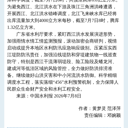
为避免西江、北江洪水在下游及珠江三角洲洪峰遭遇，
开展西江、北江洪水错峰调度，北江飞来峡水库已经将
出库流量加大到4000立方米每秒，截至7月7日8时，腾库
1.32亿立方米。
广东省水利厅要求，紧盯西江洪水发展演进形势，
加强雨情水情工情监测预报，滚动加密会商研判，视情
启动或提升本地区水利防汛应急响应级别。压紧压实西
江堤防防汛责任，加强沿线堤防和穿堤建筑物一线巡查
防守，特别是西江干流薄弱堤段、险工险段及蟠龙河、
建成河等低洼区域的风险管控，全力做好防洪排涝准
备。继续做好山洪灾害和中小河流洪水防御。科学精细
调度水工程，落实落细“456”水利预警机制，全力保障人
民群众生命财产安全和水利工程安全。
来源：中国水利报 2026年7月8日
作者：黄梦灵 范泽萍
责任编辑：邓婉颖