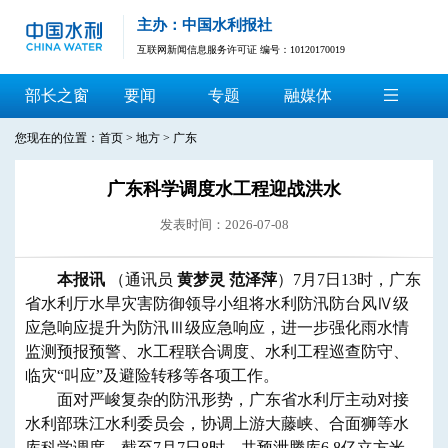
主办：中国水利报社
互联网新闻信息服务许可证 编号：10120170019
部长之窗
要闻
专题
融媒体
您现在的位置：
首页
>
地方
>
广东
广东科学调度水工程迎战洪水
发表时间：2026-07-08
本报讯
（通讯员
黄梦灵 范泽萍
）7月7日13时，广东
省水利厅水旱灾害防御领导小组将水利防汛防台风Ⅳ级
应急响应提升为防汛Ⅲ级应急响应，进一步强化雨水情
监测预报预警、水工程联合调度、水利工程巡查防守、
临灾“叫应”及避险转移等各项工作。
面对严峻复杂的防汛形势，广东省水利厅主动对接
水利部珠江水利委员会，协调上游大藤峡、合面狮等水
库科学调度，截至7月7日8时，共预泄腾库6.8亿立方米。