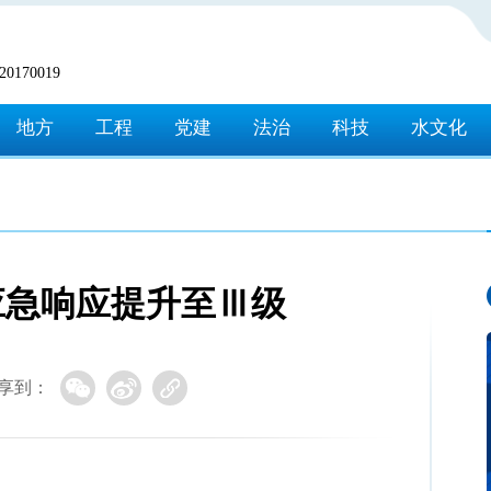
170019
地方
工程
党建
法治
科技
水文化
应急响应提升至Ⅲ级
享到：