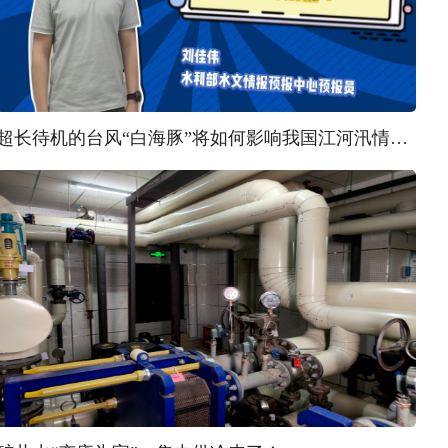
超长待机的台风“白海豚”将如何影响我国江河汛情？ | 汛问水雨情