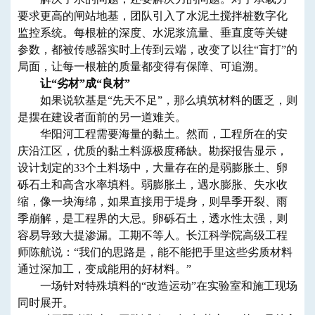
要求更高的闸站地基，团队引入了水泥土搅拌桩数字化
监控系统。每根桩的深度、水泥浆流量、垂直度等关键
参数，都被传感器实时上传到云端，改变了以往“盲打”的
局面，让每一根桩的质量都变得有保障、可追溯。
让“劣材”成“良材”
如果说软基是“先天不足”，那么填筑材料的匮乏，则
是摆在建设者面前的另一道难关。
华阳河工程需要海量的黏土。然而，工程所在的安
庆沿江区，优质的黏土料源极度稀缺。勘探报告显示，
设计划定的33个土料场中，大量存在的是弱膨胀土、卵
砾石土和高含水率填料。弱膨胀土，遇水膨胀、失水收
缩，像一块海绵，如果直接用于堤身，则旱季开裂、雨
季崩解，是工程界的大忌。卵砾石土，透水性太强，则
容易导致大提渗漏。工期不等人。长江科学院高级工程
师陈航说：“我们的思路是，能不能把手里这些劣质材料
通过深加工，变成能用的好材料。”
一场针对特殊填料的“改造运动”在实验室和施工现场
同时展开。