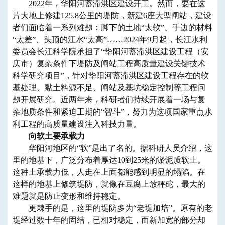
2022年，华阳河蓄滞洪区建设开工。然而，要在这
片大地上修建125.8公里的堤防，新建6座大型闸站，建设
者们面临着一系列难题：脚下的土地“太软”、手边的材料
“太差”、头顶的江水“太高”……2024年9月起，长江水利
委员会长江科学院承担了“华阳河蓄滞洪区建设工程（安
庆市）复杂条件下堤防及闸站工程高质量建设关键技术
科学研究项目”，针对华阳河蓄滞洪区建设工程存在的软
基处理、黏土料源不足、闸站及基坑稳定控制等工程问
题开展研究。近两年来，科研者们持续开展着一场与复
杂地质条件和紧迫工期的“智斗”，努力为这项国家重点水
利工程的高质量建设注入科技力量。
向软土要承载力
华阳河地区的“软”是出了名的。据科研人员介绍，这
里的地基下，广泛分布着厚达10到25米的淤泥质软土。
这种土承载力低，人走在上面都能感到明显的塌陷。在
这样的地基上修筑堤防，就像在豆腐上放秤砣，最大的
难题就是防止变形和维持稳定。
更棘手的是，这里的堤防多为“老堤加培”。原有的老
堤经过数十年的固结，已相对稳定，而新加宽的部分却