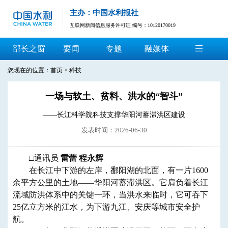
主办：中国水利报社
互联网新闻信息服务许可证 编号：10120170019
部长之窗
要闻
专题
融媒体
您现在的位置：
首页
>
科技
一场与软土、贫料、洪水的“智斗”
——长江科学院科技支撑华阳河蓄滞洪区建设
发表时间：2026-06-30
□通讯员
雷蕾 程永辉
在长江中下游的左岸，鄱阳湖的北面，有一片1600
余平方公里的土地——华阳河蓄滞洪区。它肩负着长江
流域防洪体系中的关键一环，当洪水来临时，它可吞下
25亿立方米的江水，为下游九江、安庆等城市安全护
航。