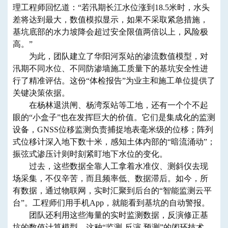
理工程师回忆道：“若汛期长江水位涨到18.5米时，水头
差将达到最大，数值模拟显示，如果不采取紧急措施，
基坑底部的水力坡降会超过安全限值两倍以上，风险极
高。”
为此，团队建立了华阳河泵站的渗流数值模型，对
汛期不同水位、不同防渗墙施工质量下的基坑安全性进
行了精准评估。这份“体检报告”为业主和施工单位提供了
关键决策依据。
在杨林退洪闸、杨湾泵站等工地，还有一个个不起
眼的“小盒子”也在发挥巨大的价值。它们是集成化的监测
设备，GNSS位移监测负责捕捉地表毫米级的位移；阵列
式位移计深入地下数十米，感知土体内部的“暗流涌动”；
振弦式渗压计则时刻紧盯地下水位的变化。
过去，这些数据全靠人工拿着水准仪、测斜仪去现
场采集，不仅辛苦，而且频率低、数据滞后。如今，所
有数据，通过物联网，实时汇聚到后台的“智能监测云平
台”。工程师们用手机App，就能看到基坑的自动警报。
团队还利用这些海量的实时监测数据，反演修正基
坑的数值计算模型，这种“监测-反演-预测”的闭环技术，