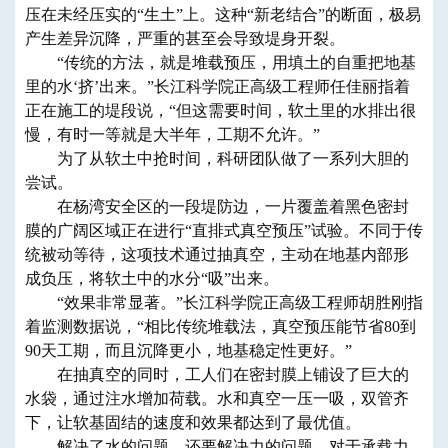
压在未经压实的“生土”上。这种“新老结合”的断面，极易
产生差异沉降，严重的甚至会导致堤身开裂。
“传统的方法，就是堆载预压，用填土的自重把地基
里的水‘挤’出来。”长江科学院正高级工程师任佳丽指着
正在施工的堤段说，“但这需要时间，软土里的水排出很
慢，有时一等就是大半年，工期不允许。”
为了从软土中抢时间，科研团队做了一系列大胆的
尝试。
在杨湾安全区的一段堤防边，一片覆盖着黑色密封
膜的广阔区域正在进行“直排式真空预压”试验。不同于传
统被动等待，这项技术通过抽真空，主动在地基内部形
成负压，将软土中的水分“吸”出来。
“效果非常显著。”长江科学院正高级工程师胡胜刚指
着监测数据说，“相比传统堆载法，真空预压能节省80到
90天工期，而且沉降更小，地基稳定性更好。”
在抽真空的同时，工人们在密封膜上铺设了巨大的
水袋，通过注水增加荷载。水和真空一压一吸，双管齐
下，让软基固结的速度和效果都达到了最优值。
解决了水的问题，还要解决力的问题。对于承载力