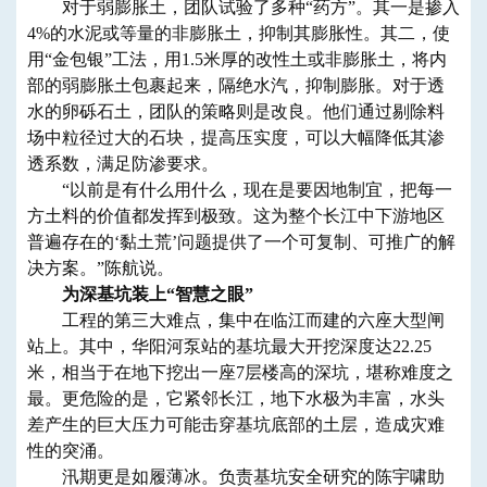
对于弱膨胀土，团队试验了多种“药方”。其一是掺入
4%的水泥或等量的非膨胀土，抑制其膨胀性。其二，使
用“金包银”工法，用1.5米厚的改性土或非膨胀土，将内
部的弱膨胀土包裹起来，隔绝水汽，抑制膨胀。对于透
水的卵砾石土，团队的策略则是改良。他们通过剔除料
场中粒径过大的石块，提高压实度，可以大幅降低其渗
透系数，满足防渗要求。
“以前是有什么用什么，现在是要因地制宜，把每一
方土料的价值都发挥到极致。这为整个长江中下游地区
普遍存在的‘黏土荒’问题提供了一个可复制、可推广的解
决方案。”陈航说。
为深基坑装上“智慧之眼”
工程的第三大难点，集中在临江而建的六座大型闸
站上。其中，华阳河泵站的基坑最大开挖深度达22.25
米，相当于在地下挖出一座7层楼高的深坑，堪称难度之
最。更危险的是，它紧邻长江，地下水极为丰富，水头
差产生的巨大压力可能击穿基坑底部的土层，造成灾难
性的突涌。
汛期更是如履薄冰。负责基坑安全研究的陈宇啸助