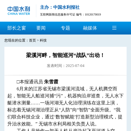
主办：中国水利报社
互联网新闻信息服务许可证 编号：10120170019
部长之窗
要闻
专题
融媒体
您现在的位置：
首页
>
科技
梁溪河畔，智能巡河“战队”出动！
发表时间：2025-07-04
□本报通讯员
朱雪霞
6月末的江苏省无锡市梁溪河流域，无人机腾空而
起，智能无人船巡河捕“污”，机器狗沿岸巡查，无人水下
艇潜水测量……一场河湖无人化治理演练在这里上演，
标志着无锡河湖治理正从“人防”向“智防”全面升级。“我
们联合科技企业，通过‘数智赋能’打造新型治理模式，提
升治水效能。” 无锡市水利局相关负责人说。
工作人员操作一架无人机从岸边起飞至河道上空，