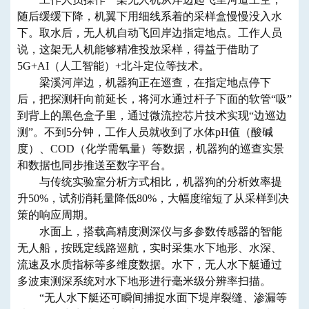
随后缓缓下降，机翼下用细线系着的采样盒慢慢没入水
下。取水后，无人机自动飞回岸边指定地点。工作人员
说，这架无人机能够精准投放采样，得益于借助了
5G+AI（人工智能）+北斗定位等技术。
梁溪河岸边，机器狗正在巡查，在指定地点停下
后，把探测杆向前延长，将河水通过杆子下面的软管“吸”
到背上的黑色盒子里，通过微流控芯片技术实现“边巡边
测”。不到5分钟，工作人员就收到了水体pH值（酸碱
度）、COD（化学需氧量）等数据，机器狗的巡查实景
和数据也同步推送至数字平台。
与传统实验室分析方式相比，机器狗的分析效率提
升50%，试剂消耗量降低80%，大幅度缩短了从采样到决
策的响应周期。
水面上，搭载高精度测深仪与多参数传感器的智能
无人船，按既定线路巡航，实时采集水下地形、水深、
流速及水质指标等多维度数据。水下，无人水下艇通过
多波束测深系统对水下地形进行毫米级分辨率扫描。
“无人水下艇还可瞬间捕捉水面下堤岸裂缝、渗漏等