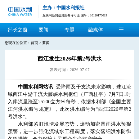
主办：中国水利报社
互联网新闻信息服务许可证 编号：10120170019
部长之窗
要闻
专题
融媒体
您现在的位置：
首页
>
要闻
西江发生2026年第2号洪水
发表时间：2026-07-07
中国水利网站讯
受降雨及干支流来水影响，珠江流
域西江中游干流大藤峡水利枢纽（广西桂平）7月7日1时
入库流量涨至25200立方米每秒，依据水利部《全国主要
江河洪水编号规定》，此次洪水编号为“西江2026年第2
号洪水”。
水利部紧盯汛情发展态势，滚动加密暴雨洪水预报
预警，进一步强化流域水工程调度，落实落细洪水防御
各项措施，全力保障人民群众生命财产安全。