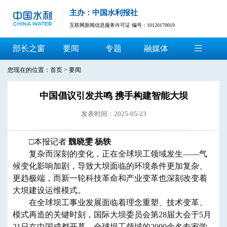
主办：中国水利报社
互联网新闻信息服务许可证 编号：10120170019
部长之窗
要闻
专题
融媒体
您现在的位置：
首页
>
要闻
中国倡议引发共鸣 携手构建智能大坝
发表时间：2025-05-23
□本报记者
魏晓雯 杨轶
复杂而深刻的变化，正在全球坝工领域发生——气
候变化影响加剧，导致大坝面临的环境条件更加复杂、
更趋极端，而新一轮科技革命和产业变革也深刻改变着
大坝建设运维模式。
在全球坝工事业发展面临着理念重塑、技术变革、
模式再造的关键时刻，国际大坝委员会第28届大会于5月
21日在中国成都开幕，全球坝工领域的2000余名专家学