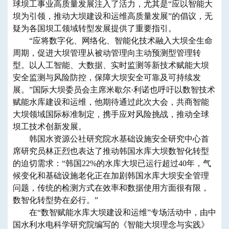
球坝工事业高质量发展注入了活力，尤其是“应以智能大
坝为引领，推动大坝建设和运维高质量发展”的倡议，无
疑为各国坝工领域转型发展提供了重要指引。
“应将数字化、网络化、智能化技术融入大坝全生命
周期，促进大坝管理从被动管理向主动预测型管理转
型。以人工智能、大数据、实时监测等新技术赋能大坝
安全监测与风险防控，保障大坝安全可靠及可持续发
展。”国际大坝委员会主席米歇尔·利诺也呼吁以数智技术
赋能水库建设和运维，他期待通过此次大会，共商智能
大坝领域国际标准制定，携手应对风险挑战，推动全球
坝工技术创新发展。
韩国水资源公社研究院水基础设施安全研究中心首
席研究员林正烈也表达了推动韩国水库大坝数智化转型
的迫切需求：“韩国22%的水库大坝已运行超过40年，气
候变化和基础设施老化正在加剧韩国水库大坝安全管理
问题，传统的检测方式在效率和数据使用方面很有限，
数智化转型势在必行。”
在“数智赋能水库大坝建设和运维”专场活动中，由中
国水利水电科学研究院编写的《智能大坝理念与实践》