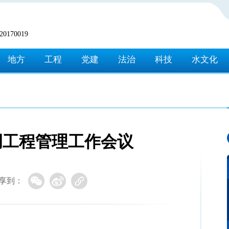
170019
地方
工程
党建
法治
科技
水文化
调工程管理工作会议
享到：