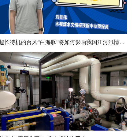
超长待机的台风“白海豚”将如何影响我国江河汛情？ | 汛问水雨情