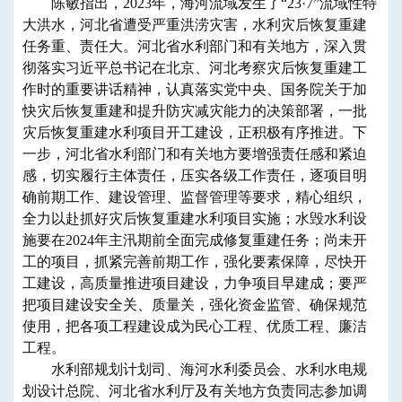
陈敏指出，2023年，海河流域发生了“23·7”流域性特
大洪水，河北省遭受严重洪涝灾害，水利灾后恢复重建
任务重、责任大。河北省水利部门和有关地方，深入贯
彻落实习近平总书记在北京、河北考察灾后恢复重建工
作时的重要讲话精神，认真落实党中央、国务院关于加
快灾后恢复重建和提升防灾减灾能力的决策部署，一批
灾后恢复重建水利项目开工建设，正积极有序推进。下
一步，河北省水利部门和有关地方要增强责任感和紧迫
感，切实履行主体责任，压实各级工作责任，逐项目明
确前期工作、建设管理、监督管理等要求，精心组织，
全力以赴抓好灾后恢复重建水利项目实施；水毁水利设
施要在2024年主汛期前全面完成修复重建任务；尚未开
工的项目，抓紧完善前期工作，强化要素保障，尽快开
工建设，高质量推进项目建设，力争项目早建成；要严
把项目建设安全关、质量关，强化资金监管、确保规范
使用，把各项工程建设成为民心工程、优质工程、廉洁
工程。
水利部规划计划司、海河水利委员会、水利水电规
划设计总院、河北省水利厅及有关地方负责同志参加调