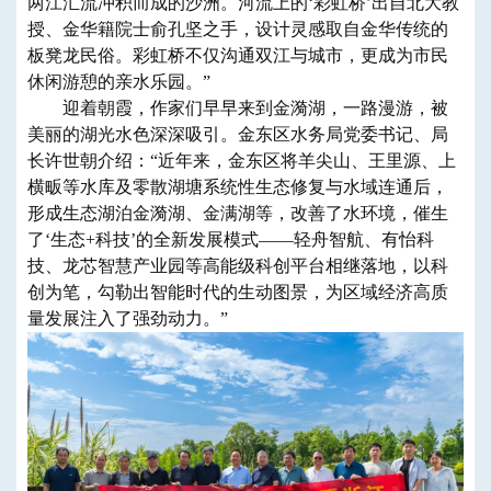
两江汇流冲积而成的沙洲。河流上的‘彩虹桥’出自北大教
授、金华籍院士俞孔坚之手，设计灵感取自金华传统的
板凳龙民俗。彩虹桥不仅沟通双江与城市，更成为市民
休闲游憩的亲水乐园。”
迎着朝霞，作家们早早来到金漪湖，一路漫游，被
美丽的湖光水色深深吸引。金东区水务局党委书记、局
长许世朝介绍：“近年来，金东区将羊尖山、王里源、上
横畈等水库及零散湖塘系统性生态修复与水域连通后，
形成生态湖泊金漪湖、金满湖等，改善了水环境，催生
了‘生态+科技’的全新发展模式——轻舟智航、有怡科
技、龙芯智慧产业园等高能级科创平台相继落地，以科
创为笔，勾勒出智能时代的生动图景，为区域经济高质
量发展注入了强劲动力。”