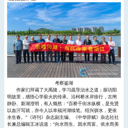
考察鉴湖
作家们拜谒了大禹陵，学习疏导治水之道；探访阳
明故里，感悟心学薪火的传承。沿柯桥水岸徐行，古闸
静卧、新湖澄明，有人慨然：“百桥千街水纵横，是先贤
以血汗写就，亦今人以幸福河湖续笔。绍兴驯水，更依
水生春。”《诗刊》杂志副主编、《中华辞赋》杂志社社
长兼总编辑王冰说道：“向水而生、因水而富、依水而美