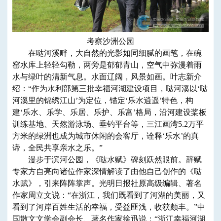
考察沙洲公园
在哒河溪畔，大自然的光影如同细腻的画笔，在碗
窑水库上轻轻勾勒，两旁是郁郁青山，空气中弥漫着雨
水与绿叶的清新气息。水面辽阔，风景如画。叶志新介
绍：“作为水利部第三批幸福河湖建设项目，哒河溪以‘哒
河溪里的锦绣江山’为定位，锚定‘乐水逍遥’特色，构
建‘乐水、乐学、乐居、乐护、乐富’格局，沿河建设桨板
训练基地、天然游泳场、垂钓平台等，三江画湾5.2万平
方米的绿洲也成为城市休闲的会客厅，诠释‘乐水’的真
谛，全民共享亲水之乐。”
漫步于滨河公园，《哒水赋》碑刻跃然眼前。辞赋
专家方自亮向诸位作家深情解读了由他自己创作的《哒
水赋》，引来阵阵掌声。光明日报社原高级编辑、著名
作家周立文说：“在浙江，我们既看到了河湖的美丽，又
看到了河岸百姓生活的幸福，受益匪浅，收获颇丰。”中
国散文文学会副会长、著名作家徐迅说：“浙江幸福河湖