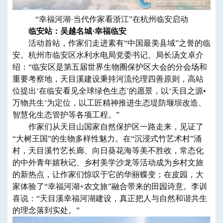
“幸福河湖·当代作家看浙江”在杭州临安启动
临安站：吴越名城·幸福临安
活动首站，作家们走进素有“中国最美县域”之誉的临
安。杭州市临安区水利水电局党委书记、局长汤文卓介
绍：“临安区是第五届世界生物圈保护区大会的分会场和
重要考察地，天目溪建设秉持河流伦理四善原则，高站
位提出‘在临安看见全球绿色生态’的愿景，以‘天目之源•
万物共生’为定位，以工匠精神推进生态堤防堰坝改造、
智慧化生态管护等各项工程。”
作家们从天目山国家自然保护区一路走来，见证了
“大树王国”的生物多样性魅力。在“沉浸式竹艺术村”涌
村，天目溪竹艺长廊、向日葵花海等美不胜收，常态化
的中外青年嬉秋记、乡村美学沙龙等活动成为乡村文旅
的新热点，让作家们惊叹于它的华丽蝶变；在皮园，大
家体验了“幸福河湖+农文旅”融合带来的田园诗意。李训
喜说：“天目溪幸福河湖建设，真正把人与自然和谐共生
的理念落到实处。”