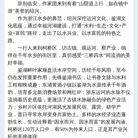
辞别临安，作家团来到有着“山阴道上行，如在镜中
游”美誉的绍兴。
作为浙江水乡的典范，绍兴深挖运河文化、鉴湖文
化底蕴，通过幸福河湖建设，打通“水利+生态+文化+产
业+富民”路径，走出了以水兴业、以水富民的特色之
路。
一行人来到柯桥区，访古镇、观运河、察产业，徜
徉在千年水乡的街区里，真切感受“三桥四水”间流淌的美
好幸福。
鉴湖畔叶家堰盘活水岸空间，历经千年风雨，至今
仍在发挥重要作用；先锋鉴湖书店，让书香文脉与水利
工程相映成趣；东浦黄酒小镇以鉴湖为水源传承千年酒
韵，培育多元新消费场景和网红IP；浙东运河的水脉不仅
流淌着历史底蕴，更激活了古镇水旅融合的绿色产业活
力；乡村片区依托河湖风光发展民宿、露营、研学产
业，昔日寻常水岸变身共富热土。多样的水经济业态蓬
勃生长，生动诠释着“因水而兴、因水而富”的发展内涵。
柯桥区120万人口中，有50%为外来人口，正是其产业兴
旺的直接体现。