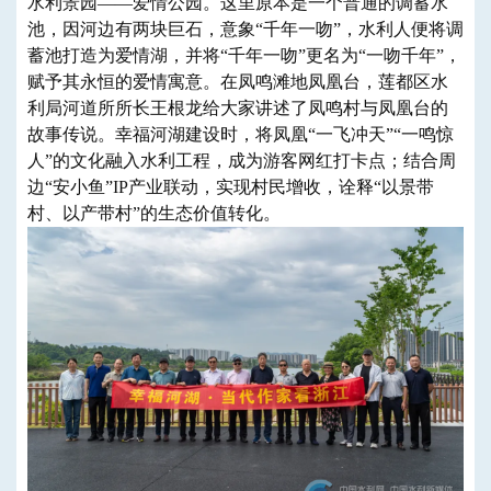
水利景园——爱情公园。这里原本是一个普通的调蓄水
池，因河边有两块巨石，意象“千年一吻”，水利人便将调
蓄池打造为爱情湖，并将“千年一吻”更名为“一吻千年”，
赋予其永恒的爱情寓意。在凤鸣滩地凤凰台，莲都区水
利局河道所所长王根龙给大家讲述了凤鸣村与凤凰台的
故事传说。幸福河湖建设时，将凤凰“一飞冲天”“一鸣惊
人”的文化融入水利工程，成为游客网红打卡点；结合周
边“安小鱼”IP产业联动，实现村民增收，诠释“以景带
村、以产带村”的生态价值转化。