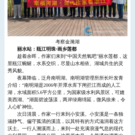
考察金漪湖
丽水站：瓯江明珠·画乡莲都
趁着余晖，作家们来到“中国天然氧吧”丽水莲都，这
里瓯江蜿蜒，水系交织，尽显山水相依、湖城共生的灵
秀风貌。
夜幕降临，泛舟南明湖。南明湖管理所所长叶发青
介绍：“南明湖是2006年开潭水库下闸拦江而成的人工
湖，水域面积5.6平方公里，为国家级水利风景区，可媲
美西湖。”湖面碧波荡漾，两岸绿廊绵延，微风徐来，令
人心旷神怡。
次日清晨，作家一行来到小安溪。小安溪是一条独
涵静气、偏守孤清的溪流，以其特有的方式滋润着这方
沃土。一行人溯溪而上，来到一处充满浪漫气息的现代