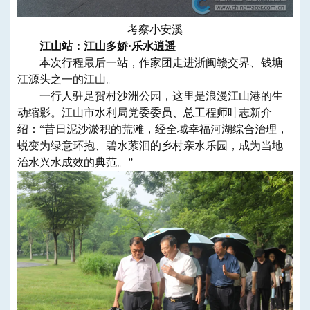
考察小安溪
江山站：江山多娇·乐水逍遥
本次行程最后一站，作家团走进浙闽赣交界、钱塘
江源头之一的江山。
一行人驻足贺村沙洲公园，这里是浪漫江山港的生
动缩影。江山市水利局党委委员、总工程师叶志新介
绍：“昔日泥沙淤积的荒滩，经全域幸福河湖综合治理，
蜕变为绿意环抱、碧水萦洄的乡村亲水乐园，成为当地
治水兴水成效的典范。”