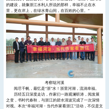
的建设，就像浙江水利人所说的那样，幸福不止在水
里，更在岸上，在绿水青山间，在百姓的心里。”
考察哒河溪
阅尽千帆，最忆是“浙”水！浙里河湖，流淌幸福。
历经五日深度走访，作家们一路观澜听涛，阅发展
之变，书时代春秋，与浙江的碧水清波完成了一次深情
对视。本次“幸福河湖・当代作家看浙江”活动，不仅是文