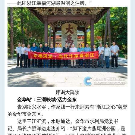
——此即浙江幸福河湖最温润之注脚。”
拜谒大禹陵
金华站：三湖映城·活力金东
告别绍兴水乡，作家团一行来到素有“浙江之心”美誉
的金华市金东区。
这里三江汇流，水脉通达。金华市水利局党委书
记、局长卢照洋边走边介绍：“脚下这片燕尾洲公园，是