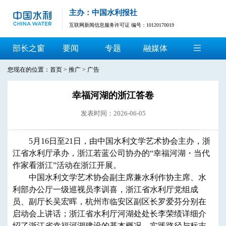
主办：中国水利报社
互联网新闻信息服务许可证 编号：10120170019
部长之窗
要闻
专题
融媒体
您现在的位置：
首页
>
推广
>
广告
幸福河湖的浙江答卷
发表时间：2026-06-05
5月16日至21日，由中国水利文学艺术协会主办，浙
江省水利厅承办，浙江若蓝公司协办的“幸福河湖・当代
作家看浙江”活动在浙江开展。
中国水利文学艺术协会副主席兼水利作协主席、水
利部办公厅一级巡视员李训喜，浙江省水利厅党组成
员、副厅长吴宏晖，杭州市临安区副区长罗爱芬分别在
启动会上讲话；浙江省水利厅河湖处处长李荣绩详细介
绍了浙江省幸福河湖建设的基本概况、实践路径与标志