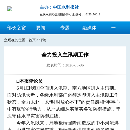
主办：中国水利报社
互联网新闻信息服务许可证 编号：10120170019
部长之窗
要闻
专题
融媒体
您现在的位置：
首页
>
评论
全力投入主汛期工作
发表时间：2026-06-06
​□
本报评论员
6月1日我国全面进入汛期、南方地区进入主汛期。
面对防汛大考，各级水利部门必须迅即进入主汛期工作
状态，全力以赴，以“时时放心不下”的责任感和“事事心
中有底”的行动力，从严从细从实落实各项防御措施，坚
决守住水旱灾害防御底线。
今年入汛以来，局地极端强降雨造成的中小河流洪
水、山洪灾害偏早偏重，极端暴雨洪涝事件趋多趋强，