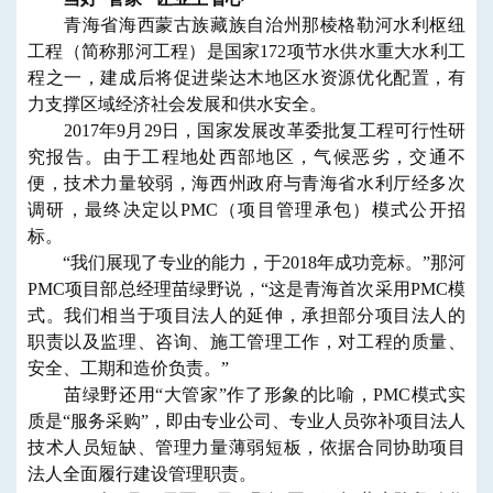
青海省海西蒙古族藏族自治州那棱格勒河水利枢纽
工程（简称那河工程）是国家172项节水供水重大水利工
程之一，建成后将促进柴达木地区水资源优化配置，有
力支撑区域经济社会发展和供水安全。
2017年9月29日，国家发展改革委批复工程可行性研
究报告。由于工程地处西部地区，气候恶劣，交通不
便，技术力量较弱，海西州政府与青海省水利厅经多次
调研，最终决定以PMC（项目管理承包）模式公开招
标。
“我们展现了专业的能力，于2018年成功竞标。”那河
PMC项目部总经理苗绿野说，“这是青海首次采用PMC模
式。我们相当于项目法人的延伸，承担部分项目法人的
职责以及监理、咨询、施工管理工作，对工程的质量、
安全、工期和造价负责。”
苗绿野还用“大管家”作了形象的比喻，PMC模式实
质是“服务采购”，即由专业公司、专业人员弥补项目法人
技术人员短缺、管理力量薄弱短板，依据合同协助项目
法人全面履行建设管理职责。