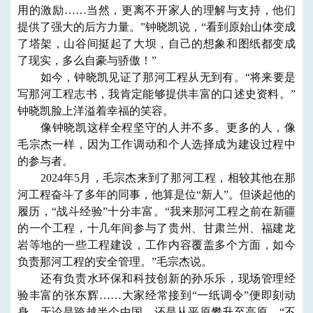
用的激励……当然，更离不开家人的理解与支持，他们
提供了强大的后方力量。”钟晓凯说，“看到原始山体变成
了塔架，山谷间挺起了大坝，自己的想象和图纸都变成
了现实，多么自豪与骄傲！”
如今，钟晓凯见证了那河工程从无到有。“将来要是
写那河工程志书，我肯定能够提供丰富的口述史资料。”
钟晓凯脸上洋溢着幸福的笑容。
像钟晓凯这样全程坚守的人并不多。更多的人，像
毛宗杰一样，因为工作调动和个人选择成为建设过程中
的参与者。
2024年5月，毛宗杰来到了那河工程，相较其他在那
河工程奋斗了多年的同事，他算是位“新人”。但谈起他的
履历，“战斗经验”十分丰富。“我来那河工程之前在新疆
的一个工程，十几年间参与了贵州、甘肃兰州、福建龙
岩等地的一些工程建设，工作内容覆盖多个方面，如今
负责那河工程的安全管理。”毛宗杰说。
还有负责水环保和科技创新的孙乐乐，现场管理经
验丰富的张东辉……大家经常接到“一纸调令”便即刻动
身，无论是跨越半个中国，还是从平原攀升至高原，“不