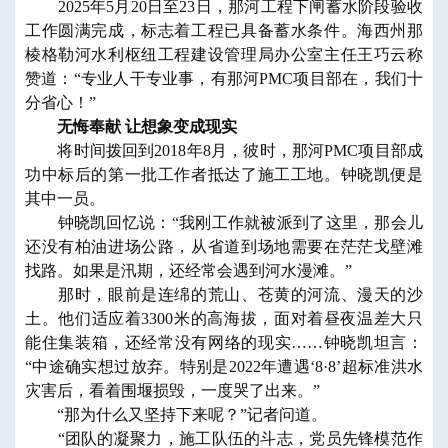
2025年5月20日至23日，那河工程下闸蓄水阶段验收
工作圆满完成，标志着工程已具备蓄水条件。海西州那
棱格勒河水利枢纽工程建设管理局办公室主任王巧云称
赞道：“专业人干专业事，有那河PMC项目部在，我们十
分省心！”
无悔奉献 让想象变成现实
将时间拨回到2018年8月，彼时，那河PMC项目部成
功中标后的第一批工作者抵达了施工工地。钟晓凯便是
其中一员。
钟晓凯回忆说：“我刚工作就被派到了这里，那会儿
还没有柏油进场公路，从省道到场地需要在茫茫戈壁滩
找路。如果是汛期，还经常会遇到河水漫滩。”
那时，眼前是连绵的荒山、苍黄的河流、漫天的沙
土。他们适应着3300米的高海拔，面对着昼夜温差大只
能住集装箱，还经常没有网络的现实……钟晓凯坦言：
“中途确实想过放弃。特别是2022年遭遇‘8·8’超标准洪水
灾害后，看着围堰损毁，一度哭了出来。”
“那为什么又坚持下来呢？”记者问道。
“团队的凝聚力，施工队伍的斗志，党员先锋模范作