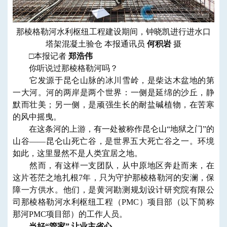
那棱格勒河水利枢纽工程建设期间，钟晓凯进行进水口
塔架混凝土验仓 本报通讯员
何积岩
摄
□本报记者
郑浩伟
你听说过那棱格勒河吗？
它发源于昆仑山脉的冰川雪岭，是柴达木盆地的第
一大河。河的两岸是两个世界：一侧是延绵的沙丘，静
默而壮美；另一侧，是顽强生长的耐盐碱植物，在苦寒
的风中摇曳。
在这条河的上游，有一处被称作昆仑山“地狱之门”的
山谷——昆仑山死亡谷，是世界五大死亡谷之一。环境
如此，这里显然不是人类宜居之地。
然而，有这样一支团队，从中原地区奔赴而来，在
这片苍茫之地扎根7年，只为守护那棱格勒河的安澜，保
障一方供水。他们，是黄河勘测规划设计研究院有限公
司那棱格勒河水利枢纽工程（PMC）项目部（以下简称
那河PMC项目部）的工作人员。
当好“管家” 让业主省心