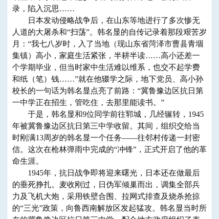
录，陷入沉思……
日本发动侵略战争后，在山东等地进行了多次惨无
人道的大屠杀和“扫荡”。韩名显的自传记录着那段艰苦岁
月：“我七八岁时，入了当地（现山东省菏泽市曹县青堌
集镇）高小，家庭生活紧张，半耕半读……高小还差一
个学期毕业，但当时家中生活难以维系，也交不起学费
和纸（笔）钱……”就在他辍学之际，地下党员、高小孙
校长的一句话为韩名显点亮了前路：“冀鲁豫边区抗日第
一中学正在招生，管吃住，去那里能读书。”
于是，韩名显和9位同学前往郓城，几经辗转，1945
年被冀鲁豫边区抗日第三中学收留。其间，组织交给当
时刚满13周岁的韩名显一个任务——往邻村传递一封密
信。这次在枪林弹雨中完成的“冲锋”，正式开启了他的革
命生涯。
1945年，抗日战争即将迎来曙光，日本还在做最后
的垂死挣扎。麦收刚过，日伪军倾巢而出，调集全部兵
力及飞机大炮，采用铁壁合围、拉网式排查及烧杀抢掠
的“三光”政策，向鲁西南解放区发起猛攻。韩名显当时所