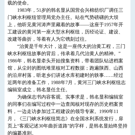
载的使命。
1983年，51岁的韩名显从国营会兴棉纺织厂调任三
门峡水利枢纽管理局党办主任。站在气势磅礴的大坝
上，他听见黄河涛声里藏着的故事——这座于1957年开
工建设的黄河第一座大型水利枢纽，历经论证、建设、
改建等曲折，等着有人为它镌刻过往。
“治黄是千年大计，这是一座伟大的治黄工程，三门
峡水利枢纽故事的背后，传承着几代治黄人的精神。”
1986年，韩名显牵头开始搜集资料，带着团队钻进档案
馆，从尘封的图纸堆里核对工程数据；跑遍陕西、山西
的沿岸村落，听老乡们讲述水库初建时的轶事……经过
近两年的准备工作，1988年7月，黄河三门峡水利枢纽志
编辑室成立，韩名显任主任。
为确保志书内容客观、实事求是，韩名显和编辑室
的同事们在编写过程中一边查阅核对现存的历史档案资
料，一边走访参加过工程建设的领导专家。1990年11
月，《三门峡水利枢纽简志》在全国水利系统发行，扉
页上“客观记述30年曲折道路”的字样，是韩名显始终坚持
的编纂准则。