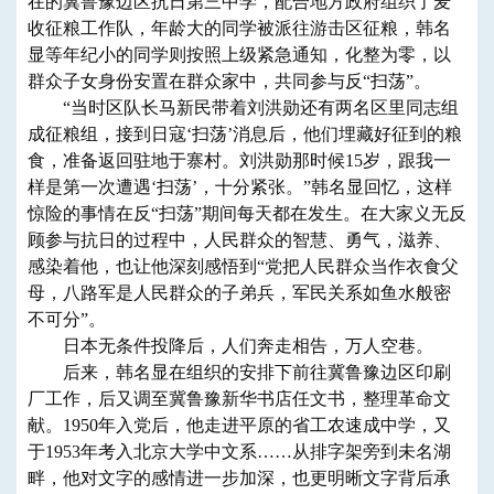
在的冀鲁豫边区抗日第三中学，配合地方政府组织了麦
收征粮工作队，年龄大的同学被派往游击区征粮，韩名
显等年纪小的同学则按照上级紧急通知，化整为零，以
群众子女身份安置在群众家中，共同参与反“扫荡”。
“当时区队长马新民带着刘洪勋还有两名区里同志组
成征粮组，接到日寇‘扫荡’消息后，他们埋藏好征到的粮
食，准备返回驻地于寨村。刘洪勋那时候15岁，跟我一
样是第一次遭遇‘扫荡’，十分紧张。”韩名显回忆，这样
惊险的事情在反“扫荡”期间每天都在发生。在大家义无反
顾参与抗日的过程中，人民群众的智慧、勇气，滋养、
感染着他，也让他深刻感悟到“党把人民群众当作衣食父
母，八路军是人民群众的子弟兵，军民关系如鱼水般密
不可分”。
日本无条件投降后，人们奔走相告，万人空巷。
后来，韩名显在组织的安排下前往冀鲁豫边区印刷
厂工作，后又调至冀鲁豫新华书店任文书，整理革命文
献。1950年入党后，他走进平原的省工农速成中学，又
于1953年考入北京大学中文系……从排字架旁到未名湖
畔，他对文字的感情进一步加深，也更明晰文字背后承