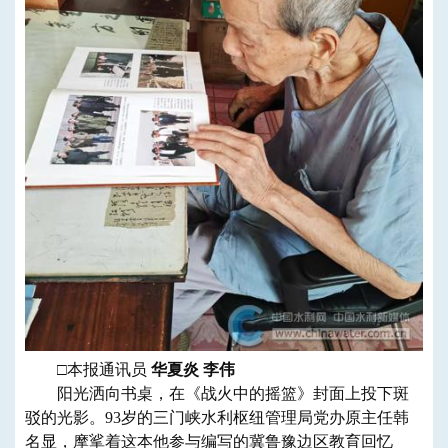
□本报通讯员
华夏炎 李伟
阳光洒向书桌，在《战火中的摇篮》封面上投下斑
驳的光影。93岁的三门峡水利枢纽管理局党办原主任韩
名显，摩挲着这本他参与编写的冀鲁豫边区教育回忆