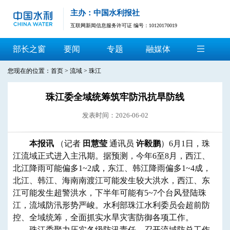
主办：中国水利报社
互联网新闻信息服务许可证 编号：10120170019
部长之窗
要闻
专题
融媒体
您现在的位置：
首页
>
流域
>
珠江
珠江委全域统筹筑牢防汛抗旱防线
发表时间：2026-06-02
​本报讯
（记者
田慧莹
通讯员
许毅鹏
）6月1日，珠
江流域正式进入主汛期。据预测，今年6至8月，西江、
北江降雨可能偏多1~2成，东江、韩江降雨偏多1~4成，
北江、韩江、海南南渡江可能发生较大洪水，西江、东
江可能发生超警洪水，下半年可能有5~7个台风登陆珠
江，流域防汛形势严峻。水利部珠江水利委员会超前防
控、全域统筹，全面抓实水旱灾害防御各项工作。
珠江委聚力压实各级防汛责任，召开流域防总工作