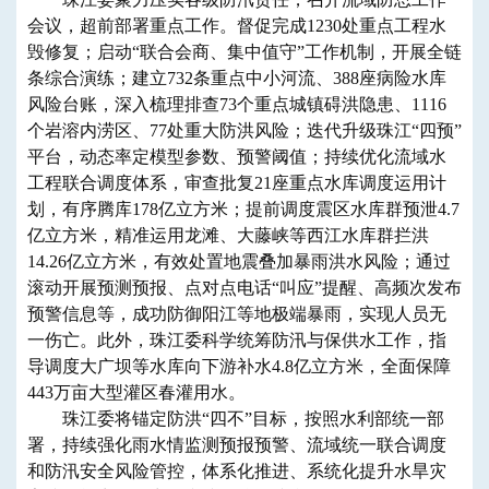
会议，超前部署重点工作。督促完成1230处重点工程水
毁修复；启动“联合会商、集中值守”工作机制，开展全链
条综合演练；建立732条重点中小河流、388座病险水库
风险台账，深入梳理排查73个重点城镇碍洪隐患、1116
个岩溶内涝区、77处重大防洪风险；迭代升级珠江“四预”
平台，动态率定模型参数、预警阈值；持续优化流域水
工程联合调度体系，审查批复21座重点水库调度运用计
划，有序腾库178亿立方米；提前调度震区水库群预泄4.7
亿立方米，精准运用龙滩、大藤峡等西江水库群拦洪
14.26亿立方米，有效处置地震叠加暴雨洪水风险；通过
滚动开展预测预报、点对点电话“叫应”提醒、高频次发布
预警信息等，成功防御阳江等地极端暴雨，实现人员无
一伤亡。此外，珠江委科学统筹防汛与保供水工作，指
导调度大广坝等水库向下游补水4.8亿立方米，全面保障
443万亩大型灌区春灌用水。
珠江委将锚定防洪“四不”目标，按照水利部统一部
署，持续强化雨水情监测预报预警、流域统一联合调度
和防汛安全风险管控，体系化推进、系统化提升水旱灾