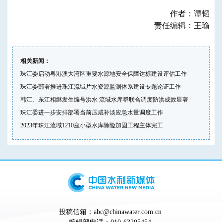
作者：谭韬
责任编辑：王瑜
相关新闻：
珠江委启动粤港澳大湾区重要水源地安全保障达标建设评估工作
珠江委部署推进珠江流域片水资源监测体系建设专题论证工作
韩江、东江相继发生编号洪水 流域水库群联合调度防洪成效显著
珠江委进一步安排部署当前压咸补淡应急水量调度工作
2023年珠江流域1210座小型水库除险加固工程主体完工
投稿信箱：abc@chinawater.com.cn