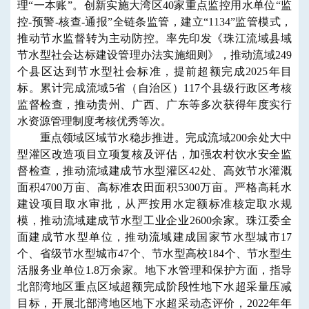
理“一本账”。创新实施大湾区40家重点监控用水单位“监
控-预警-核查-通报”全链条监管，建立“1134”监管模式，
推动节水监督转为主动防控。率先印发《珠江流域县域
节水型社会达标建设管理办法实施细则》，推动流域249
个县区达到节水型社会标准，提前超额完成2025年目
标。累计完成流域5省（自治区）117个县级行政区考核
监督检查，推动贵州、广西、广东等多次获得年度实行
水资源管理制度考核优秀等次。
重点领域区域节水稳步推进。
完成流域200余处大中
型灌区改造项目立项复核及评估，加强农村饮水安全监
督检查，推动流域建成节水型灌区42处、高效节水灌溉
面积4700万亩、高标准农田面积5300万亩。
严格高耗水
建设项目取水审批，从严按用水定额标准核定取水规
模，推动流域建成节水型工业企业2600余家。
珠江委全
面建成节水型单位，推动流域建成国家节水型城市17
个、省级节水型城市47个、节水型高校184个、节水型生
活服务业单位1.8万余家。地下水管理和保护方面，指导
北部湾地区重点区域超额完成阶段性地下水超采量压减
目标，开展北部湾地区地下水超采动态评价，2022年
年