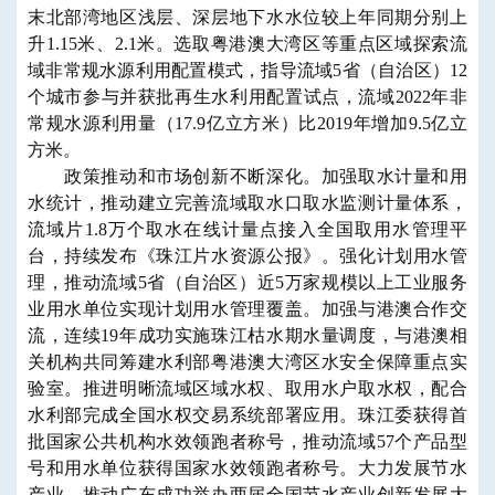
末北部湾地区浅层、深层地下水水位较上年同期分别上
升1.15米、2.1米。
选取粤港澳大湾区等重点区域探索流
域非常规水源利用配置模式，指导流域5省（自治区）12
个城市参与并获批再生水利用配置试点，流域2022年非
常规水源利用量（17.9亿立方米）比2019年增加9.5亿立
方米。
政策推动和市场创新不断深化。加强取水计量和用
水统计，推动建立完善流域取水口取水监测计量体系，
流域片1.8万个取水在线计量点接入全国取用水管理平
台，持续发布《珠江片水资源公报》。强化计划用水管
理，推动流域5省（自治区）近5万家规模以上工业服务
业用水单位实现计划用水管理覆盖。加强与港澳合作交
流，连续19年成功实施珠江枯水期水量调度，与港澳相
关机构共同筹建水利部粤港澳大湾区水安全保障重点实
验室。推进明晰流域区域水权、取用水户取水权，配合
水利部完成全国水权交易系统部署应用。珠江委获得首
批国家公共机构水效领跑者称号，推动流域57个产品型
号和用水单位获得国家水效领跑者称号。大力发展节水
产业，推动广东成功举办两届全国节水产业创新发展大