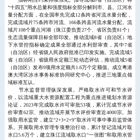
“十四五”用水总量和强度指标全部分解到市、县。江河水
量分配方面，在全国率先完成12条跨省河流水量分配，
完成流域片75条跨市河流、166条跨县河流水量分配。
流
域片108个重点河湖（珠江委负责27个、省区负责81个）
生态流量保障目标
全部印发。
推动流域8省（自治区）地
下水管控指标确定成果全部通过水利部审查，其中7省
（自治区）经省级人民政府批准已印发实施。
完成流域5
省（自治区）省级用水定额三轮动态评估，推动流域5省
（自治区）发布9项用水定额共1.6万个定额值。
成立粤港
澳大湾区涉水事务标准协同研究中心，推进三地重点领
域标准互认。
节水监督管理纵深发展。严格取水许可和节水评
价，以流域重大水资源配置工程为重点推进规划水资源
论证，2023年完成取水许可审批53项，累计完成节水评
价审查62宗、推动流域开展节水评价审查近4
000
宗。加
强取用水监管，建立“2+3+2+9”取水许可事中事后监管体
系。开展取用水管理专项整治行动，累计登记流域片取
水口5.6万个，建立珠江流域取水口“一张图”和取用水管