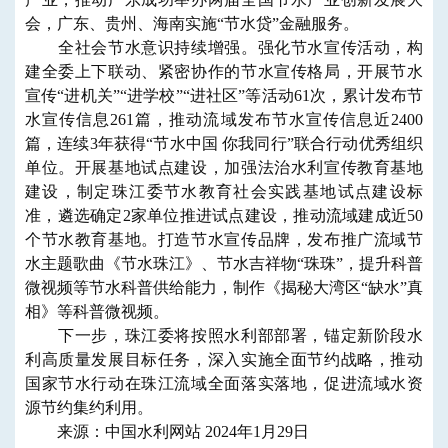
会，广东、贵州、海南实施“节水贷”金融服务。
全社会节水意识持续增强。强化节水宣传活动，构
建全委上下联动、紧密协作的节水宣传格局，开展节水
宣传“进机关”“进学校”“进社区”等活动61次，累计发布节
水宣传信息261篇，推动流域发布节水宣传信息近2400
篇，
连续3年获得“节水中国 你我同行”联合行动优秀组织
单位。开展基地试点建设，加强法治水利宣传教育基地
建设，制定珠江委节水教育社会实践基地试点建设标
准，遴选确定2家单位推进试点建设，推动流域建成近50
个节水教育基地。打造节水宣传品牌，发布推广流域节
水主题歌曲《节水珠江》、节水吉祥物“珠珠”，提升科普
微视频等节水科普供给能力，制作《揭秘大湾区“缺水”真
相》等科普微视频。
下一步，珠江委将按照水利部部署，锚定新阶段水
利高质量发展目标任务，深入实施全面节约战略，推动
国家节水行动在珠江流域全面落实落地，促进流域水资
源
节约
集约
利用。
来源：中国水利网站 2024年1月29日