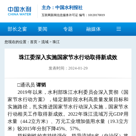
主办：中国水利报社
互联网新闻信息服务许可证 编号：10120170019
部长之窗
要闻
专题
融媒体
您现在的位置：
首页
>
流域
>
珠江
珠江委深入实施国家节水行动取得新成效
发表时间：2024-01-29
□
通讯员
谭韬
2019年以来，
水利
部
珠江水利委员会
深入贯彻《国
家节水行动方案》，
锚定新阶段水利高质量发展目标和
实施路径，扎实推进国家节水行动深入实施，国家节水
行动相关工作取得新成效。2022年珠江流域万元GDP用
水量（44.2立方米）、万元工业增加值用水量（19.3立方
米）较2015年分别下降45%、57%。
指标刚性约束持续强化。
指导流域8省（自治区）将