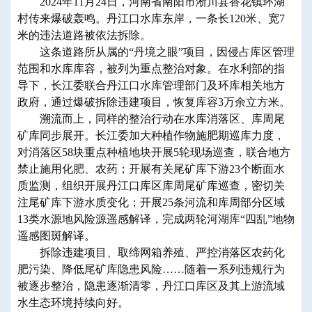
2024年11月24日，河南省南阳市淅川县香花镇环湖
村传来爆破轰鸣。丹江口水库东岸，一条长120米、宽7
米的违法道路被依法拆除。
这条道路所从属的“丹境之眼”项目，因侵占库区管理
范围和水库库容，被列为重点整治对象。在水利部的指
导下，长江委联合丹江口水库管理部门及环库相关地方
政府，通过爆破拆除违建项目，恢复库容3万余立方米。
溯流而上，同样的整治行动在水库消落区、库周尾
矿库同步展开。长江委加大种植作物施肥期巡库力度，
对消落区58块重点种植地块开展5轮现场巡查，联合地方
禁止施用化肥、农药；开展有关尾矿库下游23个断面水
质监测，组织开展丹江口库区库周尾矿库巡查，密切关
注尾矿库下游水质变化；开展25条河流和库周部分区域
13类水源地风险源遥感解译，完成两轮河湖库“四乱”地物
遥感图斑解译。
拆除违建项目、取缔网箱养殖、严控消落区农药化
肥污染、降低尾矿库隐患风险……随着一系列违规行为
被逐步整治，隐患逐渐清零，丹江口库区及其上游流域
水生态环境持续向好。