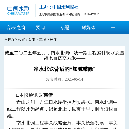
主办：中国水利报社
互联网新闻信息服务许可证 编号：10120170019
部长之窗
要闻
专题
融媒体
您现在的位置：
首页
>
流域
>
长江
截至二〇二五年五月，南水北调中线一期工程累计调水总量
超七百亿立方米——
净水北送背后的“加减乘除”
发表时间：2025-05-14
□本报通讯员
蔡倩
青山之间，丹江口水库坐拥万顷碧水。南水北调中
线工程以此为起点，绵延北上，纵贯千里，润泽沿线百
姓。
南水北调工程事关战略全局、事关长远发展、事关