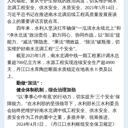
人民福祉。要从守护生命线的政治高度，切实维护南水
北调工程安全、供水安全、水质安全。2021年5月14日，
习近平总书记在推进南水北调后续工程高质量发展座谈
会上的重要讲话言犹在耳。
四年来，水利人坚决扛牢确保“一泓清水永续北上”和
“净水北送”政治责任，勠力同心、协同作战，以“加法”提
能力、“减法”降隐患、“乘法”增效益、“除法”破瓶颈，切
实维护好南水北调工程“三个安全”。
截至2025年5月，南水北调中线一期工程累计调水总
量超700亿立方米，水源工程实现连续安全生产超4900
天，丹江口水库陶岔断面水质稳定在地表水Ⅱ类及以
上。
勤做“加法”：
健全体制机制，综合治理加劲
“以‘事事心中有底’的行动力，切实提升‘三个安全’保
障能力。”在水利部的坚强领导下，水利部长江水利委员
会始终把维护好南水北调中线工程安全、供水安全、水
质安全作为工作的重中之重，多措并举、统筹推进。
2024年4月1日，《丹江口水利枢纽安全保卫规定》