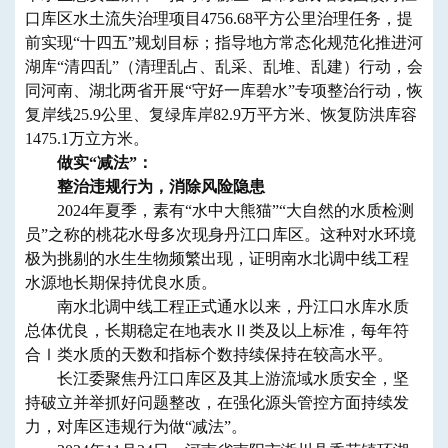
口库区水土流失治理项目4756.68平方公里治理任务，提
前实现“十四五”规划目标；指导地方常态化规范化推进河
湖库“清四乱”（清理乱占、乱采、乱堆、乱建）行动，会
同河南、湖北两省开展“守好一库碧水”专项整治行动，恢
复岸线25.9公里、复绿库岸82.9万平方米、恢复防洪库容
1475.1万立方米。
做实“减法”：
整治违规行为，消除风险隐患
2024年夏季，素有“水中大熊猫”“大自然的水质检测
员”之称的桃花水母多次现身丹江口库区。这种对水环境
极为挑剔的水生生物频繁出现，证明南水北调中线工程
水源地长期保持优良水质。
南水北调中线工程正式通水以来，丹江口水库水质
总体优良，长期稳定在地表水Ⅱ类及以上标准，每年符
合Ⅰ类水质的天数和指标个数持续保持在较高水平。
长江委聚焦丹江口库区及其上游流域水质安全，坚
持破立并举抓好问题整改，在强化源头管控方面持续发
力，对库区违规行为做“减法”。