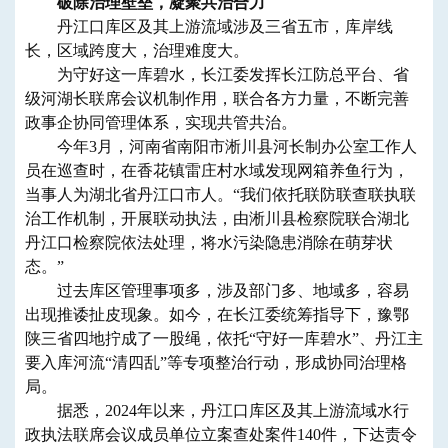
破除治理壁垒，凝聚共治合力
丹江口库区及其上游流域涉及三省五市，库岸线
长，区域跨度大，治理难度大。
为守好这一库碧水，长江委发挥长江防总平台、省
级河湖长联席会议机制作用，联合各方力量，不断完善
政事企协同管理体系，实现共管共治。
今年3月，河南省南阳市淅川县河长制办公室工作人
员在巡查时，在香花镇雷庄村水域发现网箱养鱼行为，
当事人为湖北省丹江口市人。“我们依托联防联查联执联
治工作机制，开展联动执法，由淅川县检察院联合湖北
丹江口检察院依法处理，将水污染隐患消除在萌芽状
态。”
过去库区管理事项多，涉及部门多、地域多，容易
出现推诿扯皮现象。如今，在长江委统筹指导下，豫鄂
陕三省四地拧成了一股绳，依托“守好一库碧水”、丹江主
要入库河流“清四乱”等专项整治行动，形成协同治理格
局。
据悉，2024年以来，丹江口库区及其上游流域水行
政执法联席会议成员单位立案查处案件140件，下达责令