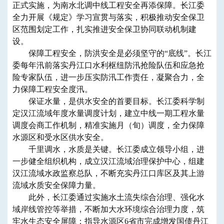
正式实施，为南水北调中线工程安全再添保障。长江委
全力开展《规定》学习宣贯与落实，积极推动安全保卫
区范围划定工作，扎实推进安全保卫协同联动机制建
设。
保障工程安全，防洪安全是必须坚守的“底线”。长江
委每年汛前落实丹江口水利枢纽防汛抢险队伍和应急抢
险专家队伍，进一步压实防汛工作责任，凝聚合力，全
力保障工程安全度汛。
保证水量，是供水安全的首要目标。长江委科学制
定汉江流域年度水量调度计划，建立中线一期工程水量
调度会商工作机制，精准实施月（旬）调度，全力保障
水源区和受水区供水安全。
千里调水，水质是关键。长江委成立领导小组，进
一步健全组织机构，成立汉江流域治理保护中心，组建
汉江流域水政监察总队，不断充实丹江口库区及其上游
流域水质安全保障力量。
此外，长江委通过实施水土流失综合治理、强化水
域岸线管控等举措，不断加大水环境综合治理力度，筑
牢水生态安全屏障：指导水源区6省市完成增发国债丹江