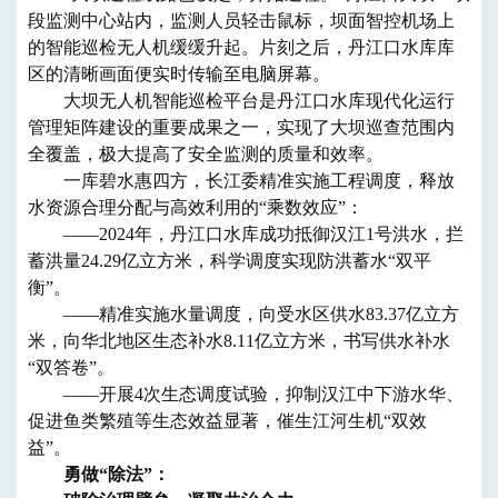
段监测中心站内，监测人员轻击鼠标，坝面智控机场上
的智能巡检无人机缓缓升起。片刻之后，丹江口水库库
区的清晰画面便实时传输至电脑屏幕。
大坝无人机智能巡检平台是丹江口水库现代化运行
管理矩阵建设的重要成果之一，实现了大坝巡查范围内
全覆盖，极大提高了安全监测的质量和效率。
一库碧水惠四方，长江委精准实施工程调度，释放
水资源合理分配与高效利用的“乘数效应”：
——2024年，丹江口水库成功抵御汉江1号洪水，拦
蓄洪量24.29亿立方米，科学调度实现防洪蓄水“双平
衡”。
——精准实施水量调度，向受水区供水83.37亿立方
米，向华北地区生态补水8.11亿立方米，书写供水补水
“双答卷”。
——开展4次生态调度试验，抑制汉江中下游水华、
促进鱼类繁殖等生态效益显著，催生江河生机“双效
益”。
勇做“除法”：