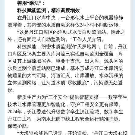
善用“乘法”：
科技赋能监测，精准调度增效
在丹江口水库中央，一台形似水上平台的机器静静
漂浮着，其内部的水质自动采样仪24小时不间断运转。
“这是丹江口库区的浮动式水质自动监测站。除此之
外，还有固定式自动监测站。”工作人员介绍。
科技赋能，织密水质监测的“天罗地网”。目前，丹江
口库区及16条主要入库河流已实现自动监测全覆盖，库
区及其上游流域省界、重要干支流、出入库、源头区的
水质监测全覆盖站网已建成，基本形成丹江口水库污染
物通量的大气沉降、河道汇入、出库泄放、水体沉积的
立体监测网络，让河道水质“尽收眼底”，污染源无处遁
形。
新质生产力为“三个安全”提供智慧支撑——数字孪生
技术让水库管理更加智能化，守护工程安全更有保障。
2024年，长江委迭代升级数字孪生汉江流域、数字孪生
丹江口工程，为南水北调中线工程安全运行精准把脉、
保驾护航。
“大坝巡检线路已设定，开始巡检。”丹江口大坝44坝