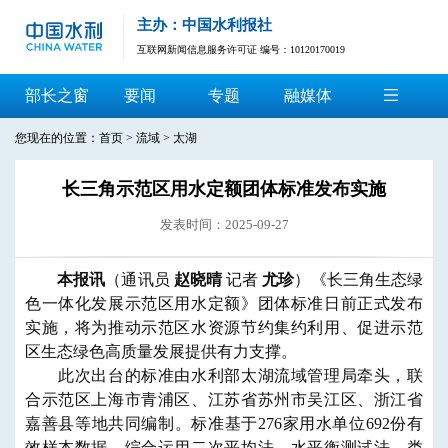
主办：中国水利报社
互联网新闻信息服务许可证 编号：10120170019
部长之窗
要闻
专题
融媒体
您现在的位置：
首页
>
流域
>
太湖
长三角示范区用水定额团体标准发布实施
发表时间：2025-09-27
本报讯
（通讯员
赵晓晴
记者
尤珍
）《长三角生态绿
色一体化发展示范区用水定额》团体标准日前正式发布
实施，将为推动示范区水资源节约集约利用、促进示范
区生态绿色高质量发展提供有力支撑。
此次出台的标准由水利部太湖流域管理局牵头，联
合示范区上海市青浦区、江苏省苏州市吴江区、浙江省
嘉善县等地共同编制。标准基于276家用水单位692份有
效样本数据，综合运用二次平均法、水平衡测试法、类