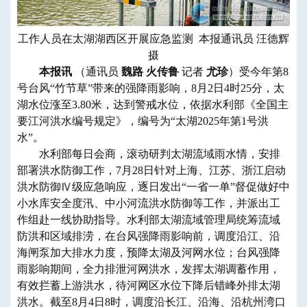
工作人员在太湖湖西区开展应急监测 本报通讯员 汪德辉
摄
本报讯
（通讯员
魏路 火传鲁
记者
尤珍
）受今年第8
号台风“竹节草”带来的强降雨影响，8月2日4时25分，太
湖水位涨至3.80米，达到警戒水位，依据水利部《全国主
要江河洪水编号规定》，编号为“太湖2025年第1号洪
水”。
水利部每日会商，滚动研判太湖流域雨水情，安排
部署洪水防御工作，7月28日针对上海、江苏、浙江启动
洪水防御Ⅳ级应急响应，逐日发出“一省一单”督促做好中
小水库安全度汛、中小河流洪水防御等工作，并派出工
作组赴一线协助指导。水利部太湖流域管理局统筹流域
防洪和区域排涝，在台风强降雨影响前，调度沿江、沿
海闸泵加大排水力度，预降太湖及河网水位；台风强降
雨影响期间，全力排泄河网洪水，发挥太湖调蓄作用，
有效拦蓄上游洪水，待河网区水位下降后错峰外排太湖
洪水。截至8月4日8时，调度沿长江、沿海、沿杭州湾口