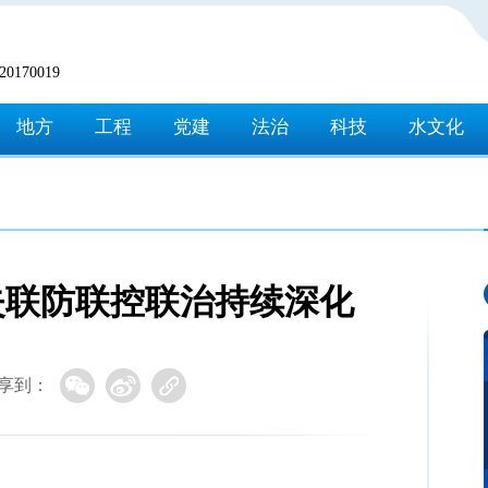
170019
地方
工程
党建
法治
科技
水文化
失联防联控联治持续深化
享到：