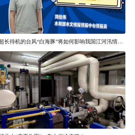
超长待机的台风“白海豚”将如何影响我国江河汛情？ | 汛问水雨情