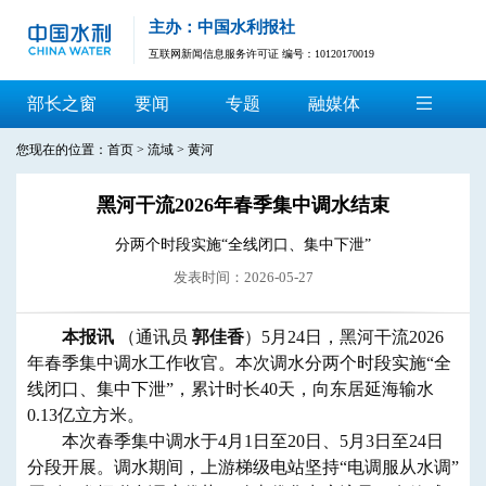
主办：中国水利报社
互联网新闻信息服务许可证 编号：10120170019
部长之窗
要闻
专题
融媒体
您现在的位置：
首页
>
流域
>
黄河
黑河干流2026年春季集中调水结束
分两个时段实施“全线闭口、集中下泄”
发表时间：2026-05-27
本报讯
（通讯员
郭佳香
）5月24日，黑河干流2026
年春季集中调水工作收官。本次调水分两个时段实施“全
线闭口、集中下泄”，累计时长40天，向东居延海输水
0.13亿立方米。
本次春季集中调水于4月1日至20日、5月3日至24日
分段开展。调水期间，上游梯级电站坚持“电调服从水调”