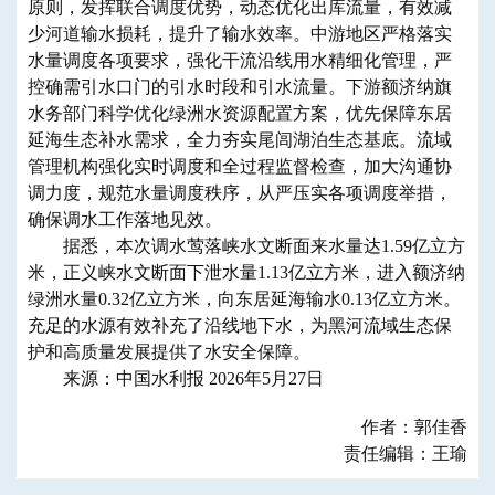
原则，发挥联合调度优势，动态优化出库流量，有效减
少河道输水损耗，提升了输水效率。中游地区严格落实
水量调度各项要求，强化干流沿线用水精细化管理，严
控确需引水口门的引水时段和引水流量。下游额济纳旗
水务部门科学优化绿洲水资源配置方案，优先保障东居
延海生态补水需求，全力夯实尾闾湖泊生态基底。流域
管理机构强化实时调度和全过程监督检查，加大沟通协
调力度，规范水量调度秩序，从严压实各项调度举措，
确保调水工作落地见效。
据悉，本次调水莺落峡水文断面来水量达1.59亿立方
米，正义峡水文断面下泄水量1.13亿立方米，进入额济纳
绿洲水量0.32亿立方米，向东居延海输水0.13亿立方米。
充足的水源有效补充了沿线地下水，为黑河流域生态保
护和高质量发展提供了水安全保障。
来源：中国水利报 2026年5月27日
作者：郭佳香
责任编辑：王瑜