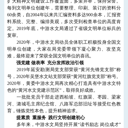
扩大精神文明建设工作覆盖面，多策并举，保持荣誉。
每到文明单位创建年，需要整理、印刷、装订的资料分
60余类，自2004年以来共汇编资料多达900余本，汇报资
料系统、完整、编排美观，多次受到检查单位的高度肯
定。2019年底，中游水文局通过了省级文明单位标兵的
复审。
2020年，中游水文局动员全体职工积极投身全国文
明单位创建，大家在局党委带领下凝心聚力、攻坚克
难，最终迎来了荣获全国文明单位的喜讯。
强党建 做表率 充分发挥政治引领
2019年延安勘测局党支部荣获“黄河先锋党支部”称
号，2020年吴堡水文站支部荣获“黄河红旗党支部”称号。
2020年，黄委中游水文局再次精心打造具有中游水文特
色的“黄河水文党建示范区”，取得良好成效。
一批批党员干部走进西柏坡、红旗渠、枣园、梁家
河、潞城毛主席纪念馆、八路军总部旧址等接受红色教
育，锤炼党性本色，提升精神追求。
提素质 重服务 践行文明创建初心
多年来，中游水文局坚持开展“读书励志 岗位成才”