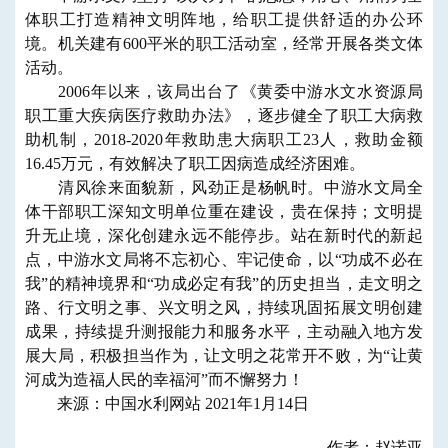
体职工打造精神文明阵地，给职工提供舒适的办公环
境。机关建有600平米的职工活动室，经常开展各类文体
活动。
2006年以来，该局出台了《黄委中游水文水资源局
职工重大疾病医疗救助办法》，逐步健全了职工大病救
助机制，2018-2020年救助患大病职工23人，救助金额
16.45万元，有效解决了职工因病造成经济困难。
清风徐来面貌新，风劲正是杨帆时。中游水文局全
体干部职工深知文明单位重在建设，贵在保持；文明提
升无止境，深化创建永远不能停步。站在新时代的新起
点，中游水文局将不忘初心、牢记使命，以“功成不必在
我”的精神境界和“功成必定有我”的历史担当，走文明之
路、行文明之事、兴文明之风，持续巩固拓展文明创建
成果，持续提升测报能力和服务水平，主动融入地方发
展大局，积极担当作为，让文明之花常开不败，为“让黄
河成为造福人民的幸福河”而不懈努力！
来源：中国水利网站 2021年1月14日
作者：赵诺亚