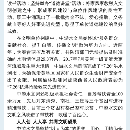
读书活动；坚持举办“道德讲堂”活动；将家风家教融入文
明创建之中，形成家风建设与单位作风建设的良性互
动。职工中涌现出了一批批拾金不昧、爱心捐助、义务
献血等好人好事先进典型，彰显了单位道德建设的良好
成效。
在文明单位创建中，中游水文局始终以“服务群众、
奉献社会、提升自我、传播文明”做为努力方向。近两
年，为秦晋两省及有关市、县防汛部门无偿提供及时准
确的水雨情信息29.3万条。2017年7月黄河一级支流无定
河流域发生重大汛情，中游水文局圆满完成了“7.26”洪水
测报，为确保沿黄地区国家和人民群众生命财产安全作
出了贡献。局属榆林勘测局被陕西省人民政府表彰为
“7.26”抗洪抢险救灾先进集体。
中游水文局还积极承担社会责任，自筹帮扶资金100
余万元，先后对东清秀、南社、三庄等三个贫困村进行
精准帮扶，目前三个贫困村都已整村脱贫，中游水文的
文明之风吹进了帮扶村，吹暖了百姓心。
人人创 人人享 共育文明硕果
中游水文局坚持“以人为本”的思想，用心、用情为全