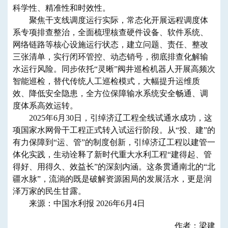
科学性、精准性和时效性。
聚焦干支线调度运行实际，常态化开展远程调度体
系专项排查整治，全面梳理核查硬件设备、软件系统、
网络链路等核心设施运行状态，建立问题、责任、整改
三张清单，实行闭环管控、动态销号，彻底排查化解输
水运行风险。同步依托“灵晰”阀井巡检机器人开展高频次
智能巡检，替代传统人工巡检模式，大幅提升运维质
效、降低安全隐患，全方位保障输水系统安全畅通、调
度体系高效运转。
2025年6月30日，引绰济辽工程全线试通水成功，这
项国家水网骨干工程正式转入试运行阶段。从“投、建”的
有力保障到“运、管”的制度创新，引绰济辽工程以建管一
体化实践，生动诠释了新时代重大水利工程“建得起、管
得好、用得久、效益长”的深刻内涵。这条贯通南北的“北
疆水脉”，流淌的既是破解资源困局的发展活水，更是润
泽万家的民生甘露。
来源：中国水利报 2026年6月4日
作者：梁建