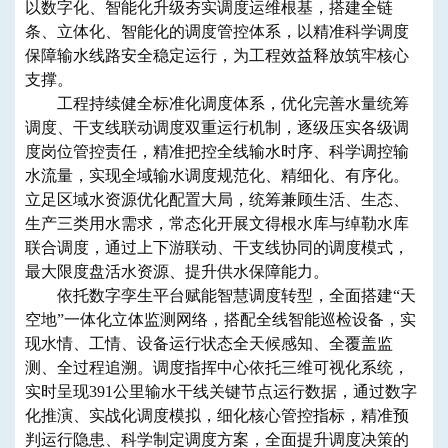
以数字化、智能化升级夯实调度运维根基，搭建全链
条、立体化、智能化的调度管控体系，以精准科学调度
保障输水线路安全稳定运行，为工程效益释放筑牢核心
支撑。
工程持续健全标准化调度体系，优化完善水量统筹
调度、干支线联动调度双重运行机制，逐级压实各级调
度岗位管控责任，精准把控全线输水时序、科学调控输
水流量，实现全域输水调度规范化、精细化、有序化。
立足区域水资源优化配置大局，统筹兼顾生活、生态、
生产三类用水需求，常态化开展文得根水库与绰勒水库
联合调度，通过上下游联动、干支线协同的调度模式，
最大限度盘活水资源、提升供水保障能力。
依托数字孪生平台赋能智慧调度转型，全面搭建“天
空地”一体化立体监测网络，搭配全线智能巡检设备，实
现水情、工情、设备运行状态全天候感知、全覆盖监
测、全过程追溯。调度指挥中心依托三维可视化系统，
实时呈现391公里输水干线关键节点运行数据，通过数字
化推演、实战化调度模拟，细化核心管控指标，精准预
判运行隐患、科学制定调度方案，全面提升调度决策的