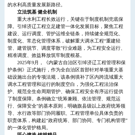
的水利高质量发展新路径。
立法筑基 健全机制
重大水利工程长效运行，关键在于制度机制兜底保
障。引绰济辽工程立足建管一体化发展目标，聚焦工程
建设、运行调度、管护运维全链条，持续健全规范化、
制度化、常态化管理体系，破解重大调水工程“重建轻
管、建管脱节、调度零散”行业难题，为工程安全运行、
精准调度、效益释放筑牢制度根基。
2025年9月，《内蒙古自治区引绰济辽工程管理和保
护条例》正式施行，作为全自治区首部针对单项重大基
础设施出台的专项法规，该条例填补了区内跨流域重大
调水工程管理和运行的制度空白，为强化工程法治保
护、规范全生命周期管护、确保工程安全有序运行提供
了制度保障。条例确立“统筹兼顾、依法管理、规范运
行、保障安全”的基本原则，明确旗县级以上政府统筹领
导、水行政等部门协同履职、工程管理单位具体负责的
职责体系，构建起“政府统筹、部门协同、专门机构管理”
的一体化管护格局。
匠心建造 铸就精品