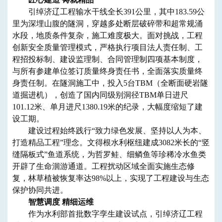
引绰济辽工程输水干线全长391公里，其中183.59公
里为深埋山腹的隧洞，穿越多处断层破碎带和超常规涌
水段，地质条件复杂，施工难度极大。面对挑战，工程
创新安全质量管理模式，严格执行项目法人责任制、工
程招投标制、建设监理制、合同管理制四项基本制度，
与所有参建单位签订质量终身责任书，全面落实质量终
身责任制。在隧洞施工中，投入5台TBM（全断面硬岩隧
道掘进机），创造了国内同级别洞径TBM单日进尺
101.12米、单月进尺1380.19米的纪录，大幅度缩短了建
设工期。
建设过程始终践行“致力绿色发展、坚持以人为本、
打造精品工程”理念。文得根水利枢纽建成3082米长的“竖
缝隔板式”鱼道系统，为哲罗鲑、细鳞鱼等珍稀冷水鱼类
开辟了生命洄游通道。工程扰动区域全面实施生态修
复，林草植被恢复率达98%以上，实现了工程建设与生态
保护协同共进。
智慧调度 精细运维
作为水利部首批数字孪生建设试点，引绰济辽工程