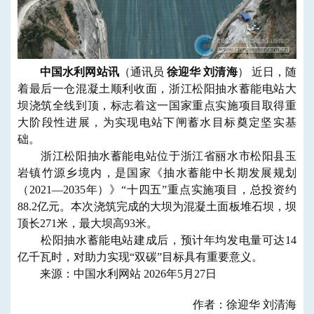
中国水利网站讯
（通讯员
徐迎华 刘清海
） 近日，随
着最后一仓混凝土顺利收面，浙江松阳抽水蓄能电站大
坝浇筑全线到顶，标志着这一国家重点实施项目取得重
大阶段性进展，为实现电站下闸蓄水目标奠定坚实基
础。
浙江松阳抽水蓄能电站位于浙江省丽水市松阳县玉
岩镇竹源乡境内，是国家《抽水蓄能中长期发展规划
（2021—2035年）》“十四五”重点实施项目，总投资约
88.2亿元。本次浇筑完成的大坝为混凝土面板堆石坝，坝
顶长271米，最大坝高93米。
松阳抽水蓄能电站建成后，预计年均发电量可达14
亿千瓦时，对助力实现“双碳”目标具有重要意义。
来源：中国水利网站 2026年5月27日
作者：徐迎华 刘清海