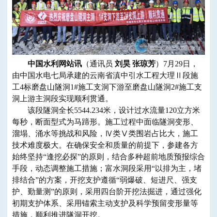
中国水利网站讯
（通讯员
刘昊 张琼芳
）7月29日，
由中国水电七局承建的云南省滇中引水工程大理Ⅱ段施
工4标磨盘山隧洞1#施工支洞下游至磨盘山隧洞2#施工支
洞上游主洞段实现顺利贯通。
该段隧洞
全长5544.234米，设计过水流量120
立方米
每秒
，
断面型式为马蹄形。施工过程中面临隧洞变形、
溜塌、涌水等挑战和风险，Ⅳ类Ⅴ类围岩占比大，施工
技术难度极大。在确保安全和质量的
前
提下，参建各方
始终坚持“逢挖必探”的原则，结合多种超前地质预报综合
手段，动态调整施工措施；富水洞段采用“以排为主，堵
排结合”的方案，开挖支护遵循“弱爆破、短进尺、强支
护、勤量测”的原则，采用四台阶开挖法掘进，通过强化
初期支护体系、采用锚索主动支护及科学预留变形量等
措施，顺利推进隧洞开挖。