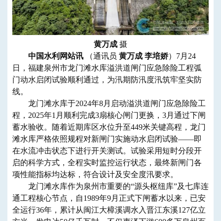
黄万成
摄
中国水利网站讯
（通讯员
黄万成 李培娇
）7月24
日，福建泉州市龙门滩水库溢洪道闸门应急除险工程弧
门动水启闭试验顺利通过，为汛期防汛度汛筑牢坚实防
线。
龙门滩
水库
于2024年8月启动溢洪道闸门应急除险工
程，2025年1月顺利完成3扇核心闸门更换，3月通过下闸
蓄水验收。随着近期库区水位升至449米关键高程，龙门
滩水库严格依照规程对新闸门实施动水启闭试验——即
在水流冲击状态下进行开关测试。试验采用短时分段开
启的科学方式，全程实时监控运行状态，最终新闸门各
项性能指标均达标，符合设计及安全度汛要求。
龙门滩水库作为泉州市重要的“源头枢纽库”及七库连
通工程核心节点，自1989年9月正式下闸蓄水以来，已安
全运行36年，累计从闽江大樟溪调水入晋江东溪127亿立