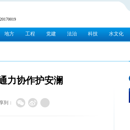
170019
地方
工程
党建
法治
科技
水文化
 通力协作护安澜
享到：