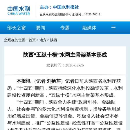
主办：中国水利报社
互联网新闻信息服务许可证 编号：10120170019
部长之窗
要闻
专题
融媒体
您现在的位置：
首页
>
地方
>
陕西
陕西“五纵十横”水网主骨架基本形成
发表时间：2026-02-26
本报讯
（记者
刘艳芹
）记者日前从陕西省水利厅获
悉，“十四五”期间，陕西持续深化水利投融资改革，水利
建设投资屡创新高，“五纵十横”水网主骨架基本形成。
“十四五”期间，陕西全力构建“政府引导、金融助
力、社会参与”的多元化水利投融资机制，指导各地用足
用好增发国债、金融信贷等资金。积极引入社会资本参
与水利建设，推广“公益性建设+经营性打捆”“公益性建设
+开发权让渡”“公益性建设+经营性补偿”等投资模式，持