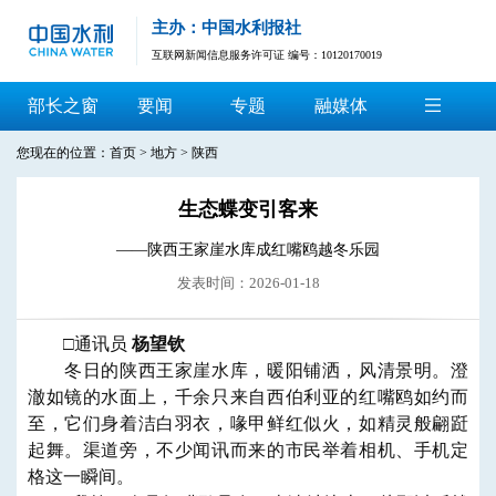
主办：中国水利报社
互联网新闻信息服务许可证 编号：10120170019
部长之窗
要闻
专题
融媒体
您现在的位置：
首页
>
地方
>
陕西
生态蝶变引客来
——陕西王家崖水库成红嘴鸥越冬乐园
发表时间：2026-01-18
□
通讯员
杨望钦
冬日的陕西王家崖水库，暖阳铺洒，风清景明。澄
澈如镜的水面上，千余只来自西伯利亚的红嘴鸥如约而
至，它们身着洁白羽衣，喙甲鲜红似火，如精灵般翩跹
起舞。渠道旁，不少闻讯而来的市民举着相机、手机定
格这一瞬间。