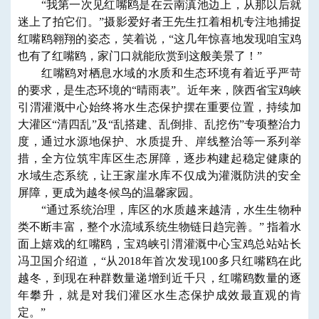
“我第一次见红嘴鸥是在云南滇池边上，从那以后就
迷上了拍它们。”摄影爱好者王先生扛着相机专注地捕捉
红嘴鸥翱翔的姿态，笑着说，“这几年惊喜地发现咱宝鸡
也有了红嘴鸥，家门口就能欣赏到这般美景了！”
红嘴鸥对栖息水域的水质和生态环境有着近乎严苛
的要求，是生态环境的“晴雨表”。近年来，陕西省宝鸡峡
引渭灌溉中心始终将水生态保护摆在重要位置，持续加
大灌区“清四乱”及“乱搭建、乱倒排、乱挖伤”专项整治力
度，通过水源地保护、水质提升、岸线整治等一系列举
措，全方位筑牢库区生态屏障，逐步构建起稳定健康的
水域生态系统，让王家崖水库不仅成为灌溉防洪的安全
屏障，更成为越冬候鸟的温馨家园。
“通过系统治理，库区的水质越来越清，水生生物种
类不断丰富，整个水流域系统生物链日趋完善。” 指着水
面上嬉戏的红嘴鸥，宝鸡峡引渭灌溉中心宝鸡总站站长
冯卫国介绍道，“从2018年首次发现100多只红嘴鸥在此
越冬，到现在种群数量递增到近千只，红嘴鸥数量的逐
年攀升，就是对我们灌区水生态保护成效最直观的肯
定。”