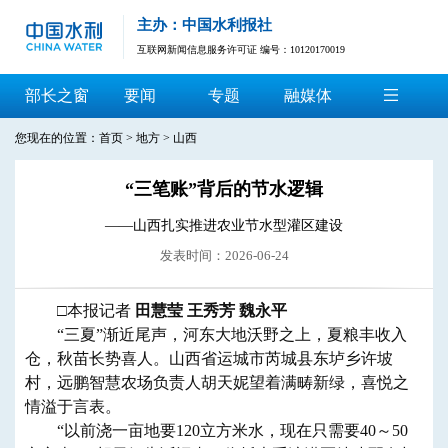
主办：中国水利报社
互联网新闻信息服务许可证 编号：10120170019
部长之窗
要闻
专题
融媒体
您现在的位置：
首页
>
地方
>
山西
“三笔账”背后的节水逻辑
——山西扎实推进农业节水型灌区建设
发表时间：2026-06-24
□本报记者
田慧莹 王秀芳 魏永平
“三夏”渐近尾声，河东大地沃野之上，夏粮丰收入
仓，秋苗长势喜人。山西省运城市芮城县东垆乡许坡
村，远鹏智慧农场负责人胡天妮望着满畴新绿，喜悦之
情溢于言表。
“以前浇一亩地要120立方米水，现在只需要40～50