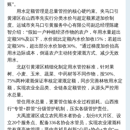
账”。
用水定额管理是总量管控的核心硬约束。夹马口引
黄灌区在山西率先实行分类水价与超定额累进加价制
度。运城市夹马口引黄服务中心有限公司副总经理陈建
智介绍：“假如一户种植经济作物的农户，年用水量超出
定额50%及以下，水价就比定额内水价加收15%；若超出
定额50%，超出部分水价加收30%。”通过梯度加价抬高
用水边际成本，倒逼农户主动转变灌溉方式、减少无效
用水。
北赵引黄灌区精细化制定用水管控标准，针对果
树、小麦、玉米、蔬菜、中药材等不同作物，按50%、
75%两种灌溉保证率核定灌溉定额，同步完善林牧用水定
额，实现农业全品类、全链条定额管控，从源头严控用
水总量。
管住用水总量，更要管住输水全过程损耗。山西推
行“专管+群管”分级管护机制，压实各级管护责任。
大禹渡灌区成立农民用水者协会，划分8大片区、设
立20个服务点、配备336名协会水管员，实现农业灌溉科
学有序高效管理；晋中市祁县创新“公司+协会+农户”一