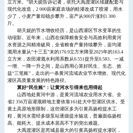
立方米。”胡天妮告诉记者，依托大禹渡灌区续建配套与
现代化改造，2 000亩家庭农场的畦灌改成了喷灌，用水
少了，小麦产量却稳步攀升，亩产从900斤涨到1 300
斤。
胡天妮的节水增收经历，是山西灌区节水变革的生
动缩影。近年来，山西在保障粮食安全与高效利用黄河
水资源之间精准破局，全省粮食产量持续攀升，亩均灌
溉用水量从“十三五”末的170.9立方米降至2025年的163.4
立方米，农田灌溉水利用系数从0.551提升至0.583。一减
一增、一降一升之间，是山西用心算好民生、生态、效
益“三笔账”，走出的一条黄河流域农业节水增效、现代化
灌区高质量发展的特色路径。
算好“民生账”：让黄河水引得来也用得起
山西地处黄河中游，是黄河流域农业用水大省。全
省2 356万亩灌溉耕地主要依靠161处大中型灌区供水。受
黄土高原地形限制，这些灌区多为引黄高扬程提水工
程，黄河水需经多级泵站逐级提水输送，普遍面临扬程
高、能耗大、提水成本居高不下的突出难题。
大禹渡灌区是芮城县最大的引黄高扬程提水灌区，