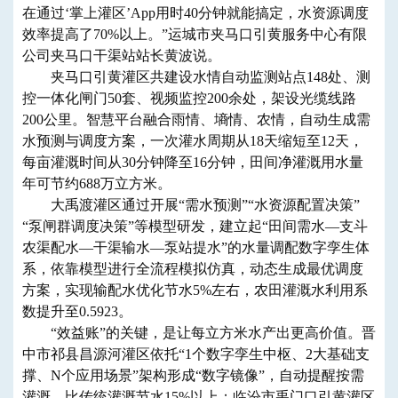
在通过‘掌上灌区’App用时40分钟就能搞定，水资源调度
效率提高了70%以上。”运城市夹马口引黄服务中心有限
公司夹马口干渠站站长黄波说。
夹马口引黄灌区共建设水情自动监测站点148处、测
控一体化闸门50套、视频监控200余处，架设光缆线路
200公里。智慧平台融合雨情、墒情、农情，自动生成需
水预测与调度方案，一次灌水周期从18天缩短至12天，
每亩灌溉时间从30分钟降至16分钟，田间净灌溉用水量
年可节约688万立方米。
大禹渡灌区通过开展“需水预测”“水资源配置决策”
“泵闸群调度决策”等模型研发，建立起“田间需水—支斗
农渠配水—干渠输水—泵站提水”的水量调配数字孪生体
系，依靠模型进行全流程模拟仿真，动态生成最优调度
方案，实现输配水优化节水5%左右，农田灌溉水利用系
数提升至0.5923。
“效益账”的关键，是让每立方米水产出更高价值。晋
中市祁县昌源河灌区依托“1个数字孪生中枢、2大基础支
撑、N个应用场景”架构形成“数字镜像”，自动提醒按需
灌溉，比传统灌溉节水15%以上；临汾市禹门口引黄灌区