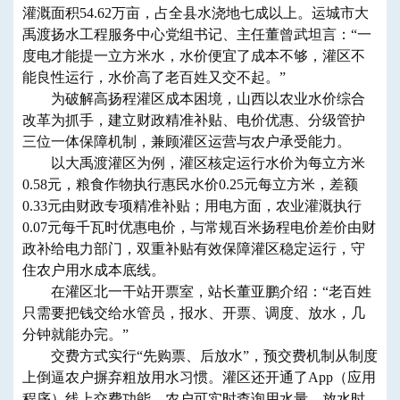
灌溉面积54.62万亩，占全县水浇地七成以上。运城市大
禹渡扬水工程服务中心党组书记、主任董曾武坦言：“一
度电才能提一立方米水，水价便宜了成本不够，灌区不
能良性运行，水价高了老百姓又交不起。”
为破解高扬程灌区成本困境，山西以农业水价综合
改革为抓手，建立财政精准补贴、电价优惠、分级管护
三位一体保障机制，兼顾灌区运营与农户承受能力。
以大禹渡灌区为例，灌区核定运行水价为每立方米
0.58元，粮食作物执行惠民水价0.25元每立方米，差额
0.33元由财政专项精准补贴；用电方面，农业灌溉执行
0.07元每千瓦时优惠电价，与常规百米扬程电价差价由财
政补给电力部门，双重补贴有效保障灌区稳定运行，守
住农户用水成本底线。
在灌区北一干站开票室，站长董亚鹏介绍：“老百姓
只需要把钱交给水管员，报水、开票、调度、放水，几
分钟就能办完。”
交费方式实行“先购票、后放水”，预交费机制从制度
上倒逼农户摒弃粗放用水习惯。灌区还开通了App（应用
程序）线上交费功能，农户可实时查询用水量、放水时