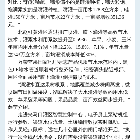
对比：“籽粒稀疏、穗形偏小的是畦灌种植，穗大粒饱、
饱满紧实的是喷灌种植。喷灌一亩用水128.8立方米，畦
灌150立方米，亩均节水22立方米，一亩能增收351.36
元。”
北赵引黄灌区通过推广喷灌、膜下滴灌等高效节水
技术，灌溉水利用系数提升至0.5936，苹果、小麦、玉米
年亩均用水量分别下降12.2%、15.8%、7.1%，年节水量
达743万立方米，亩均灌溉成本降低30%。
万荣苹果国家地理标志产品优质节水示范区内，黑
色PE输水管道顺着树行整齐延伸，细密滴头贴近根部。
园区全面采用“膜下滴灌+倒挂微喷”技术。
“滴灌水直达果树根系，地膜覆盖减少株间蒸发，微
喷调节田间温湿度，彻底解决了大水漫灌导致的用水低
效、苹果裂果等问题，果品品质、亩产效益同步提升。”
薛宁介绍。
走进夹马口灌区智慧控制中心，电子屏上泵站机组
运行参数、渠道水位流量、土壤墒情数据实时跳动。工
作人员轻点鼠标，远在几十公里外的闸门精准开启。“执
行一次全线配水指令，以前需要沿着渠道跑3个小时，现