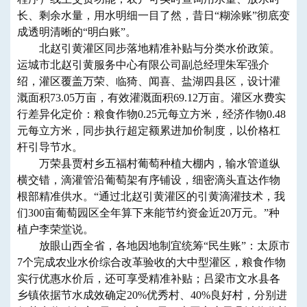
长、剩余水量，用水明细一目了然，昔日“糊涂账”彻底变
成透明清晰的“明白账”。
北赵引黄灌区同步落地精准补贴与分类水价政策。
运城市北赵引黄服务中心有限公司副总经理朱军强介
绍，灌区覆盖万荣、临猗、闻喜、盐湖四县区，设计灌
溉面积73.05万亩，有效灌溉面积69.12万亩。灌区水费实
行差异化定价：粮食作物0.25元每立方米，经济作物0.48
元每立方米，同步执行超定额累进加价制度，以价格杠
杆引导节水。
万荣县贾村乡五福村葡萄种植大棚内，输水管道纵
横交错，滴灌管沿葡萄架有序铺设，细密滴头直达作物
根部精准供水。“通过北赵引黄灌区的引黄滴灌技术，我
们300亩葡萄园区全年算下来能节约资金近20万元。”种
植户李荣堂说。
放眼山西全省，各地因地制宜统筹“民生账”：太原市
7个完成农业水价综合改革验收的大中型灌区，粮食作物
实行优惠水价后，还可享受精准补贴；吕梁市文水县各
乡镇依据节水成效确定20%优秀村、40%良好村，分别进