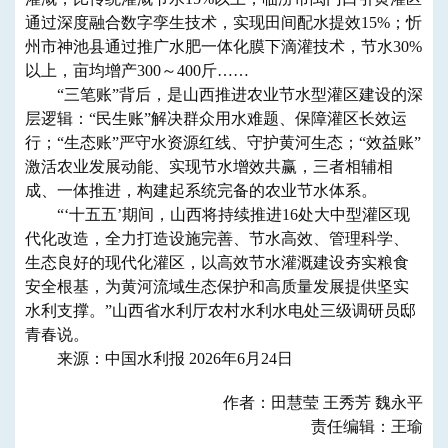
通过深度融合数字孪生技术，实现田间配水提效15%；忻
州市神池县通过推广水肥一体化膜下滴灌技术，节水30%
以上，亩均增产300～400斤……
“三笔账”背后，是山西推进农业节水型灌区建设的深
层逻辑：“民生账”解决群众用水难题、保障灌区长效运
行；“生态账”严守水资源红线、守护黄河生态；“效益账”
激活农业发展动能、实现节水增效共赢，三者相辅相
成、一体推进，构建起系统完备的农业节水体系。
“‘十五五’期间，山西将持续推进16处大中型灌区现
代化改造，全力打造设施完善、节水高效、管理科学、
生态良好的现代化灌区，以高效节水灌溉建设夯实粮食
安全根基，为黄河流域生态保护和高质量发展提供坚实
水利支撑。”山西省水利厅农村水利水电处三级调研员邸
青春说。
来源：中国水利报 2026年6月24日
作者：田慧莹 王秀芳 魏永平
责任编辑：王瑜