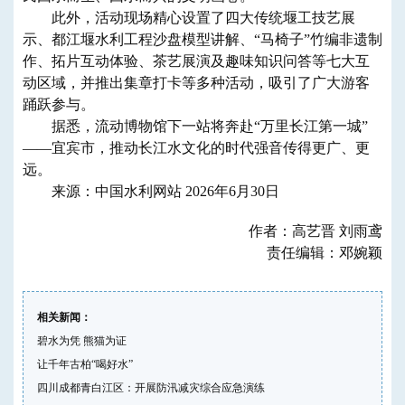
此外，活动现场精心设置了四大传统堰工技艺展
示、都江堰水利工程沙盘模型讲解、“马椅子”竹编非遗制
作、拓片互动体验、茶艺展演及趣味知识问答等七大互
动区域，并推出集章打卡等多种活动，吸引了广大游客
踊跃参与。
据悉，流动博物馆下一站将奔赴“万里长江第一城”
——宜宾市，推动长江水文化的时代强音传得更广、更
远。
来源：中国水利网站 2026年6月30日
作者：高艺晋 刘雨鸢
责任编辑：邓婉颖
相关新闻：
碧水为凭 熊猫为证
让千年古柏“喝好水”
四川成都青白江区：开展防汛减灾综合应急演练