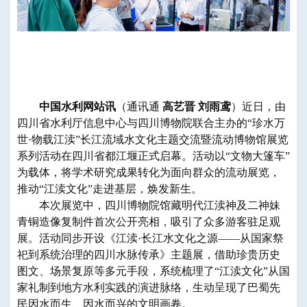
中国水利网站讯
（通讯通
高艺晋 刘雨鸢
）近日，由
四川省水利厅信息中心与四川博物院联合主办的“珍水万
世·物载江渎”长江流域水文化主题交流暨流动博物馆展览
系列活动在四川省都江堰正式启幕。活动以“文物大篷车”
为载体，将学术研究成果转化为面向群众的流动展览，
推动“江渎文化”走进基层，焕发新生。
本次展览中，四川博物院馆藏明代江渎神及二神妹
青铜造像复制件首次公开亮相，吸引了众多游客驻足观
展。活动同步开设《江渎·长江水文化之源——从国家祭
祀到系统治理的四川水脉传承》主题展，借助珍贵历史
图文、场景复原等多元手段，系统梳理了“江渎文化”从国
家礼制到地方水利实践的演进脉络，生动呈现了巴蜀先
民因水而生、因水而兴的文明画卷。