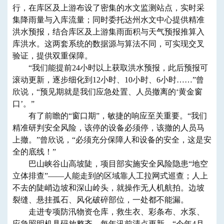
行，在库区及上游布设了密集的水文监测站点，实时采
集降雨量与入库流量；同时委托达州水文中心提供精准
洪水预报，结合库区及上游集雨面积与天气预报推算入
库洪水。这两套系统的数据源与算法不同，可实现交叉
验证，提供双重保障。
“我们能提前24小时以上获取洪水预报，此后预报可
滚动更新，逐步细化到12小时、10小时、6小时……”曾
欣说，“预见期就是我们应急处置、人员撤离的‘黄金窗
口’。”
有了前瞻的“窗口期”，敏捷的响应至关重要。“我们
精准研判安全风险，该停的设备必须停，该撤的人员马
上撤。”曾欣说，“必须充分保障人和设备的安全，这是安
全的底线！”
巴山峡谷山高坡陡，项目部实施安全风险隐患“地空
立体排查”——人能走到的区域靠人工拉网式巡查；人上
不去的陡峭边坡和深山岭头，就操作无人机航拍。边坡
裂缝、悬挂孤石、风化破碎部位，一处都不能漏。
走进专项防汛物资仓库，救生衣、彩条布、水泵、
应急照明机具码放整齐，每年汛前清点更新。“今年4月