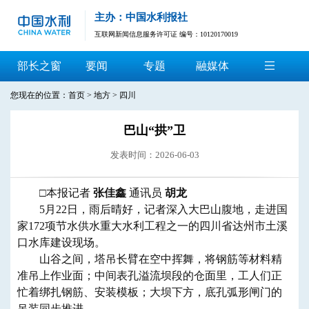
主办：中国水利报社
互联网新闻信息服务许可证 编号：10120170019
部长之窗
要闻
专题
融媒体
您现在的位置：
首页
>
地方
>
四川
巴山“拱”卫
发表时间：2026-06-03
□本报记者
张佳鑫
通讯员
胡龙
5月22日，雨后晴好，记者深入大巴山腹地，走进国
家172项节水供水重大水利工程之一的四川省达州市土溪
口水库建设现场。
山谷之间，塔吊长臂在空中挥舞，将钢筋等材料精
准吊上作业面；中间表孔溢流坝段的仓面里，工人们正
忙着绑扎钢筋、安装模板；大坝下方，底孔弧形闸门的
吊装同步推进。