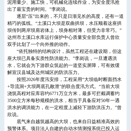
泥用量少、施工快，可机械化连续作业，为安全度汛抢
出了最宝贵的时间。”李岗说。
逐层“压”出来的，不只是日渐见长的高度，还有一道
精巧的弧线。“土溪口大坝是双曲拱坝，水压顺着这座拱
坝传到两岸坝肩岩体上，坝身相对薄，但受力非常巧。”
达州市土溪口水库运行保护中心质量安全部负责人曾欣
双手比划了一个向外推的动作。
“依托独特的结构设计，虽然工程还在建设期，但这
座大坝已具备实质性防洪能力。”李岗说，一旦遭遇洪
水，它就会为下游群众筑起的一道坚实屏障，可有效缓
解宣汉县城及达州城区的防洪压力。
按照2026年度汛安排，工程采用“大坝临时断面挡水
+导流洞+大坝两底孔敞泄”的联合度汛方式。“当前大坝
浇筑高程对应库容约6771万立方米，最多可拦截调蓄约
3500立方米每秒规模的洪水，相当于具备应对50年一遇
洪水的调洪能力，在一定程度上减轻下游防洪压力。”曾
欣说。
底气来自越筑越高的大坝，也来自日益精准高效的
预警体系。项目法人自建的自动水情测报系统已投入运