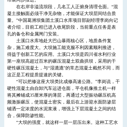
在右岸非溢流坝段，几名工人正俯身清理仓面。“混
凝土接触面必须干净无杂物，才能保证大坝层间结合质
量。”中国葛洲坝集团土溪口水库项目部副经理李岗向记
者介绍，目前工程已进入收尾阶段，当前重点任务是表
孔的备仓和金属闸门安装。
土溪口水库地处大巴山暴雨核心区，地质条件复
杂，施工难度大。大坝施工能克服不利因素顺利推进，
得益于创新工艺的应用。土溪口大坝是四川省水利行业
第一座坝高超过百米的碾压混凝土双曲拱坝，采用的干
硬性碾压混凝土，与“湿漉漉”的常态混凝土截然不同，而
这正是工程提质提速的关键。
“可以把修这座大坝类比成修高速公路。”李岗说，干
硬性混凝土由自卸汽车运进仓面，平仓机像推土机一样
将其摊铺成35厘米厚的薄层，再通过大型振动碾压机高
频激振碾压，使混凝土密实，最后在上游迎水面防渗层
铺洒一定浓度的水泥浆液，增强上下层混凝土之间的结
合，保障防渗性能。
“大坝的强度，就这样一层一层压出来。这种工艺水