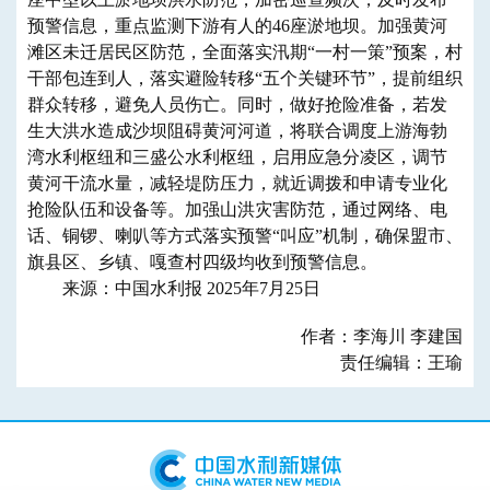
预警信息，重点监测下游有人的46座淤地坝。加强黄河
滩区未迁居民区防范，全面落实汛期“一村一策”预案，村
干部包连到人，落实避险转移“五个关键环节”，提前组织
群众转移，避免人员伤亡。同时，做好抢险准备，若发
生大洪水造成沙坝阻碍黄河河道，将联合调度上游海勃
湾水利枢纽和三盛公水利枢纽，启用应急分凌区，调节
黄河干流水量，减轻堤防压力，就近调拨和申请专业化
抢险队伍和设备等。加强山洪灾害防范，通过网络、电
话、铜锣、喇叭等方式落实预警“叫应”机制，确保盟市、
旗县区、乡镇、嘎查村四级均收到预警信息。
来源：中国水利报 2025年7月25日
作者：李海川 李建国
责任编辑：王瑜