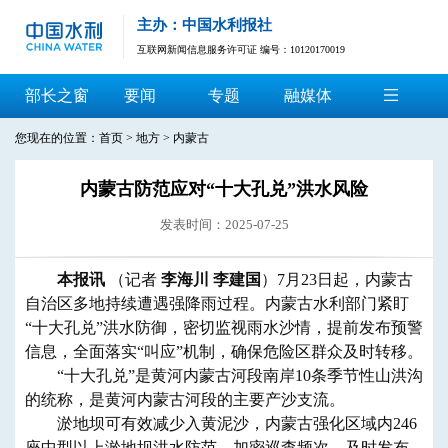
主办：中国水利报社
互联网新闻信息服务许可证 编号：10120170019
部长之窗
要闻
专题
融媒体
您现在的位置：
首页
>
地方
>
内蒙古
内蒙古防范应对“十大孔兑”洪水风险
发表时间：2025-07-25
本报讯
（记者
李海川 李建国
）7月23日起，内蒙古
自治区多地持续遭遇强降雨过程。内蒙古水利部门紧盯
“十大孔兑”洪水防御，密切监视雨水沙情，提前发布预警
信息，全面落实“叫应”机制，确保危险区群众及时转移。
“十大孔兑”是黄河内蒙古河段南岸10条季节性山洪沟
的统称，是黄河内蒙古河段的主要产沙支流。
淤地坝可有效减少入黄泥沙，内蒙古强化区域内246
座中型以上淤地坝洪水防范，加密巡查频次，及时发布